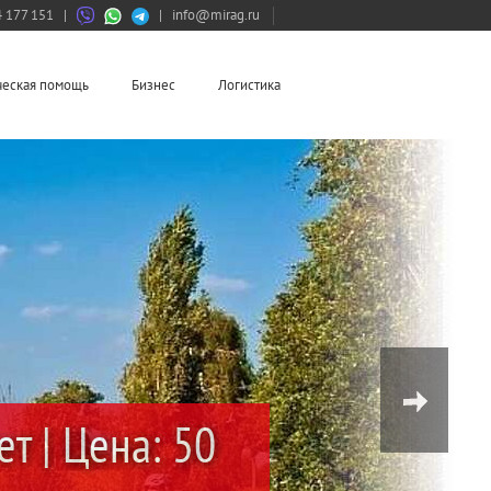
 177 151
|
|
info@mirag.ru
еская помощь
Бизнес
Логистика
т | Цена: 50