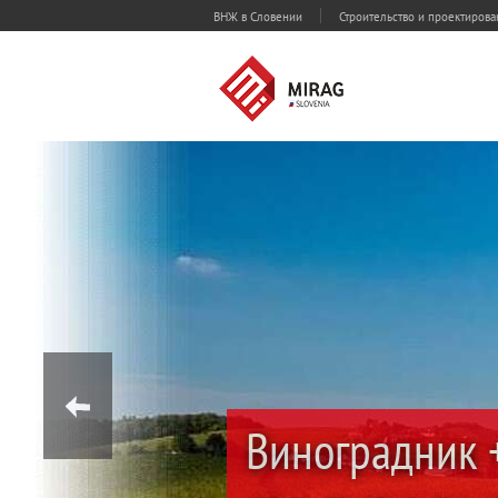
ВНЖ в Словении
Строительство и проектиров
Виноградник +