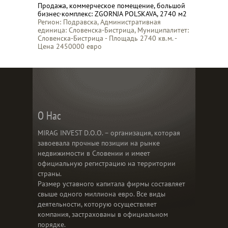
Продажа, коммерческое помещение, большой
бизнес-комплекс: ZGORNJA POLSKAVA, 2740 м2
Регион: Подравска, Административная
единица: Словенска-Бистрица, Муниципалитет:
Словенска-Бистрица - Площадь 2740 кв.м. -
Цена 2450000 евро
О Нас
MIRAG INVEST D.O.O. – организация, которая
завоевала прочные позиции на рынке
недвижимости в Словении и имеет
официальную регистрацию на территории
страны.
Размер уставного капитала фирмы составляет
свыше одного миллиона евро. Все виды
деятельности, которую осуществляет
компания, застрахованы в официальном
порядке.