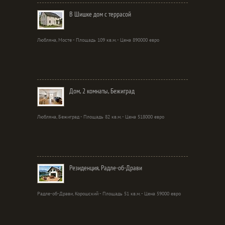
В Шишке дом с террасой
Любляна, Мосте - Площадь 109 кв.м. - Цена 890000 евро
Дом, 2 комнаты, Бежиград
Любляна, Бежиград - Площадь 82 кв.м. - Цена 518000 евро
Резиденция, Радле-об-Драви
Радле-об-Драви, Корошский - Площадь 51 кв.м. - Цена 59000 евро