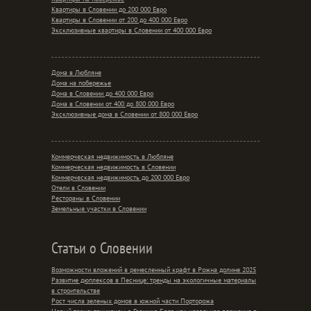
Квартиры в Словении до 200 000 Евро
Квартиры в Словении от 200 до 400 000 Евро
Эксклюзивные квартиры в Словении от 400 000 Евро
Дома в Любляне
Дома на побережье
Дома в Словении до 400 000 Евро
Дома в Словении от 400 до 800 000 Евро
Эксклюзивные дома в Словении от 800 000 Евро
Коммерческая недвижимость в Любляне
Коммерческая недвижимость в Словении
Коммерческая недвижимость до 200 000 Евро
Отели в Словении
Рестораны в Словении
Земельные участки в Словении
Статьи о Словении
Возможности вложений в ремесленный крафт в Рожна долине 2025
Развитие дюплексов в Песнице: тренды на экологичные материалы
в строительстве
Рост числа зеленых домов в южной части Порторожа