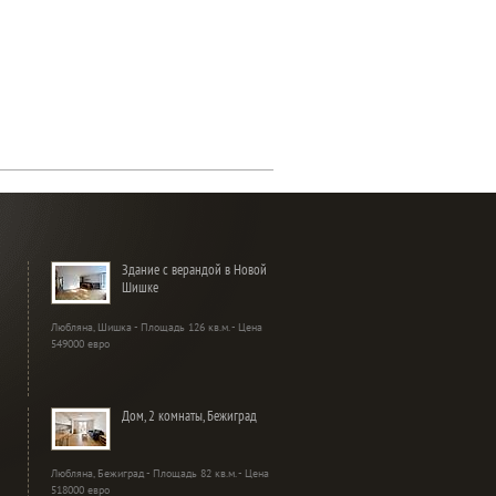
Здание с верандой в Новой
Шишке
Любляна, Шишка - Площадь 126 кв.м. - Цена
549000 евро
Дом, 2 комнаты, Бежиград
Любляна, Бежиград - Площадь 82 кв.м. - Цена
518000 евро