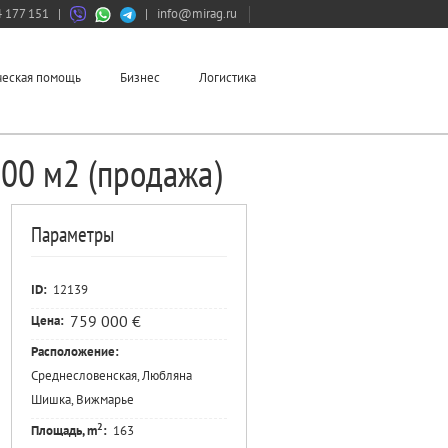
 177 151
|
|
info@mirag.ru
еская помощь
Бизнес
Логистика
00 м2 (продажа)
Параметры
ID:
12139
759 000 €
Цена:
Расположение:
Среднесловенская, Любляна
Шишка, Вижмарье
2
Площадь, m
:
163