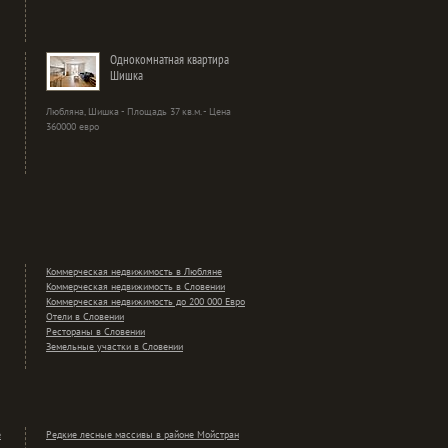
Однокомнатная квартира
Шишка
Любляна, Шишка - Площадь 37 кв.м. - Цена
360000 евро
Коммерческая недвижимость в Любляне
Коммерческая недвижимость в Словении
Коммерческая недвижимость до 200 000 Евро
Отели в Словении
Рестораны в Словении
Земельные участки в Словении
е
Редкие лесные массивы в районе Мойстран