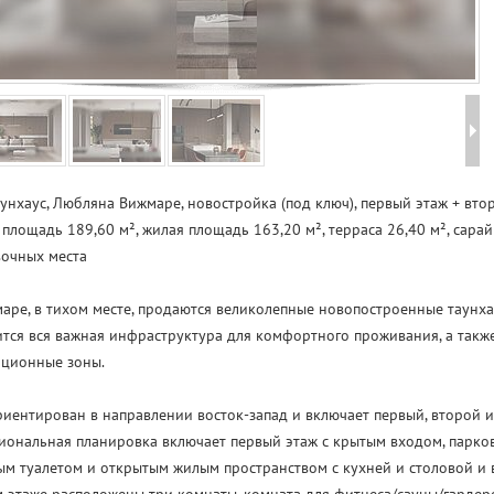
унхаус, Любляна Вижмаре, новостройка (под ключ), первый этаж + второ
площадь 189,60 м², жилая площадь 163,20 м², терраса 26,40 м², сарай 2
вочных места
аре, в тихом месте, продаются великолепные новопостроенные таунха
тся вся важная инфраструктура для комфортного проживания, а так
ационные зоны.
иентирован в направлении восток-запад и включает первый, второй и 
ональная планировка включает первый этаж с крытым входом, парков
ым туалетом и открытым жилым пространством с кухней и столовой и