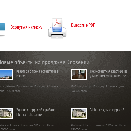
Вывести в PDF
Вернуться к списку
Новые объекты на продажу в Словении
Квартира с тремя комнатами в
Трёхкомнатная квартира на
Изоле
улице Янежичева в центре.
зола, Южная Приморская - Площадь 65 кв.м. -
Любляна, Центр - Площадь 82 кв.м. - Цена
ена 320000 евро
390320 евро
Здание с террасой в районе
В Шишке дом с террасой
Шишка в Любляне.
юбляна, Шишка - Площадь 186 кв.м. - Цена
Любляна, Мосте - Площадь 109 кв.м. - Цена
100000 евро
890000 евро