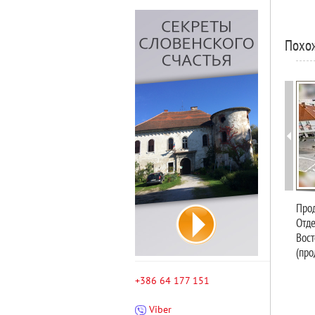
Похо
Прод
Отде
Вост
(про
+386 64 177 151
Viber