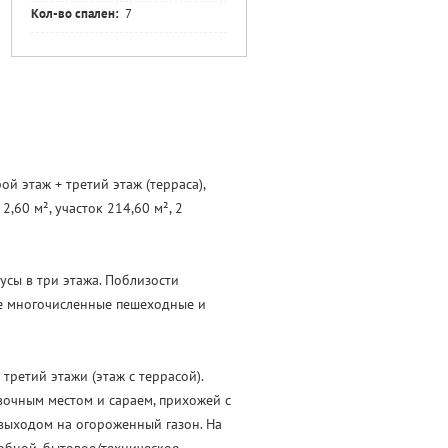
Кол-во спален:
7
й этаж + третий этаж (терраса),
,60 м², участок 214,60 м², 2
усы в три этажа. Поблизости
же многочисленные пешеходные и
третий этажи (этаж с террасой).
очным местом и сараем, прихожей с
 выходом на огороженный газон. На