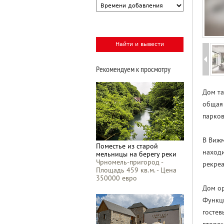
Рекомендуем к просмотру
Дом та
общая 
парко
В Вижм
Поместье из старой
находи
мельницы на берегу реки
Чрномель-пригород -
рекре
Площадь 459 кв.м. - Цена
350000 евро
Дом ор
Функци
гостев