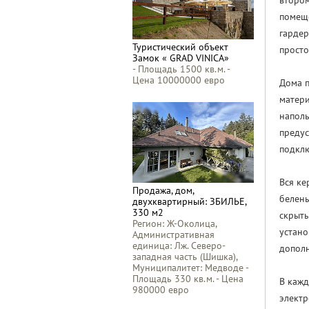
втором
помеще
гардер
Туристический объект
просто
Замок « GRAD VINICA»
- Площадь 1500 кв.м. -
Цена 10000000 евро
Дома п
матери
наполь
предус
подклю
Вся ке
Продажа, дом,
белены
двухквартирный: ЗБИЛЬЕ,
330 м2
скрыты
Регион: Ж-Околица,
устано
Административная
единица: Лж. Северо-
допол
западная часть (Шишка),
Муниципалитет: Медводе -
Площадь 330 кв.м. - Цена
В кажд
980000 евро
электр