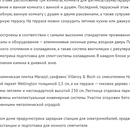
 этаже расположены три комнаты, комната для фитнеса/сауны/гардер
ние и ванная комната с ванной и душем. Последний, террасный этаж 
обную, ванную комнату с душем и двумя раковинами, а также супруж
рную террасу. На террасе можно соорудить летнюю кухню или джакуз
остроены в соответствии с самыми высокими стандартами проживани
алы и оборудование — алюминиевые оконные рамы, входная дверь Пи
ного отопления и охлаждения, а также система вентиляции с рекупер
мотрена подготовка для сплит-системы охлаждения. В каждом блоке 
чения камина в дневной зоне.
рамическая плитка Marazzi, санфаянс Villeroy & Boch со смесителями 
й паркет Wellington толщиной 1,5 см, а на террасе — тиковое дерево
ми петлями и нестандартной высотой 230 см. Лестница отделана парк
влены интеллектуальные инженерные системы. Участок огорожен бет
ненными металлической оградой.
ом доме предусмотрена зарядная станция для электромобилей, предв
останции и подготовка для ионного смягчителя.