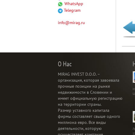
WhatsApp
Telegram
info@mirag.ru
О Нас
MIRAG INVEST D.O.O. –
организация, которая завоевала
прочные позиции на рынке
И
недвижимости в Словении и
Ц
имеет официальную регистрацию
на территории страны.
Размер уставного капитала
фирмы составляет свыше одного
миллиона евро. Все виды
деятельности, которую
Л
1
осуществляет компания,