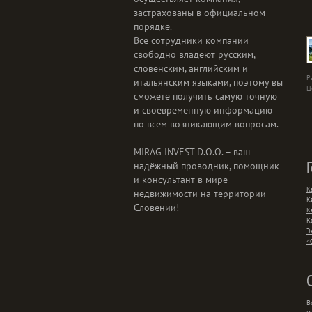
застрахованы в официальном
порядке.
Все сотрудники компании
свободно владеют русским,
словенским, английским и
Р
итальянским языками, поэтому вы
Ц
сможете получить самую точную
и своевременную информацию
по всем возникающим вопросам.
MIRAG INVEST D.O.O. – ваш
надёжный проводник, помощник
и консультант в мире
К
недвижимости на территории
К
Словении!
К
К
Э
4
В