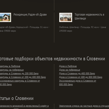
Резиденция, Радле-об-Драви
Торговая недвижимость в
Шентвиде
адле-об-Драви, Корошский - Площадь 51 кв.м. -
Любляна, Шентвид - Площадь 92 кв.м. - Цена
ена 59000 евро
195000 евро
Готовые подборки объектов недвижимости в Словении
вартиры в Любляне
Дома в Любляне
вартиры на побережье
Дома на побережье
вартиры в Словении до 200 000 Евро
Дома в Словении до 400 000 Евро
вартиры в Словении от 200 до 400 000 Евро
Дома в Словении от 400 до 800 000 Евро
ксклюзивные квартиры в Словении от
Эксклюзивные дома в Словении от
00 000 Евро
800 000 Евро
Статьи о Словении
озможности вложений в ремесленный крафт в
Увеличение спроса на частные дома в струшк