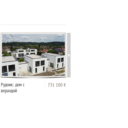
Рудник: дом с
Терраса Рудник при
731 100 €
790 0
верандой
доме