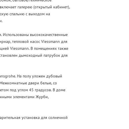
обной, бытовое/техническое
включает галерею (открытый кабинет),
ескую спальню с выходом на
и.
я. Использованы высококачественные
рнар, тепловой насос Viessmann для
ацией Viessmann. В помещениях также
установлен дымоходный патрубок для
Hansgrohe. На полу уложен дубовый
. Межкомнатные двери белые, со
етом под углом 45 градусов. В доме
онными элементами Журби,
арительная установка для солнечной