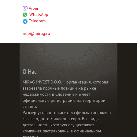
Viber
WhatsApp
Telegram
info@mirag.ru
О Нас
MIRAG INVEST D.O.O. – организация, которая
завоевала прочные позиции на рынке
недвижимости в Словении и имеет
официальную регистрацию на территории
страны.
Размер уставного капитала фирмы составляет
свыше одного миллиона евро. Все виды
деятельности, которую осуществляет
компания, застрахованы в официальном