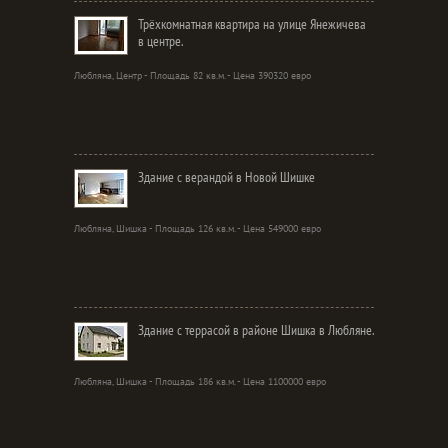
Трёхкомнатная квартира на улице Янежичева
в центре.
Любляна, Центр - Площадь 82 кв.м. - Цена 390320 евро
Здание с верандой в Новой Шишке
Любляна, Шишка - Площадь 126 кв.м. - Цена 549000 евро
Здание с террасой в районе Шишка в Любляне.
Любляна, Шишка - Площадь 186 кв.м. - Цена 1100000 евро