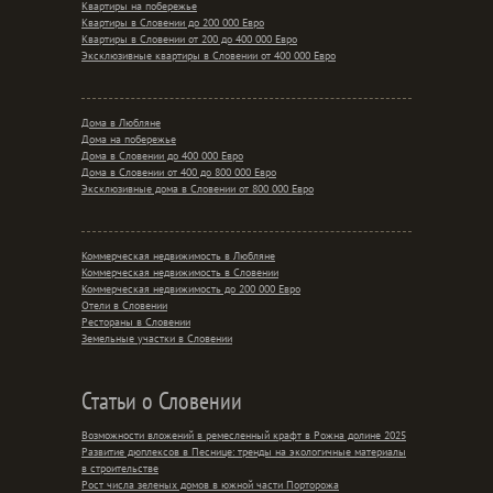
Квартиры на побережье
Квартиры в Словении до 200 000 Евро
Квартиры в Словении от 200 до 400 000 Евро
Эксклюзивные квартиры в Словении от 400 000 Евро
Дома в Любляне
Дома на побережье
Дома в Словении до 400 000 Евро
Дома в Словении от 400 до 800 000 Евро
Эксклюзивные дома в Словении от 800 000 Евро
Коммерческая недвижимость в Любляне
Коммерческая недвижимость в Словении
Коммерческая недвижимость до 200 000 Евро
Отели в Словении
Рестораны в Словении
Земельные участки в Словении
Статьи о Словении
Возможности вложений в ремесленный крафт в Рожна долине 2025
Развитие дюплексов в Песнице: тренды на экологичные материалы
в строительстве
Рост числа зеленых домов в южной части Порторожа