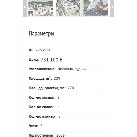
Параметры
ID:
7253134
731 100 €
Цена:
Расположение:
Любляна, Рудник
2
Площадь, m
:
229
2
Площадь участка, m
:
270
Кол-во комнат:
5
Кол-во спален:
4
Кол-во ванных:
2
Этаж:
2
Год постройки:
2025