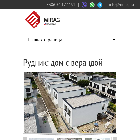
+386 64 177 151
|
|
info@mirag.ru
Рудник: дом с верандой