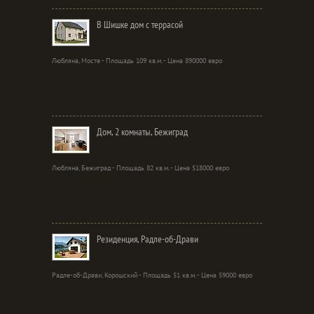
В Шишке дом с террасой
Любляна, Мосте - Площадь 109 кв.м. - Цена 890000 евро
Дом, 2 комнаты, Бежиград
Любляна, Бежиград - Площадь 82 кв.м. - Цена 518000 евро
Резиденция, Радле-об-Драви
Радле-об-Драви, Корошский - Площадь 51 кв.м. - Цена 59000 евро