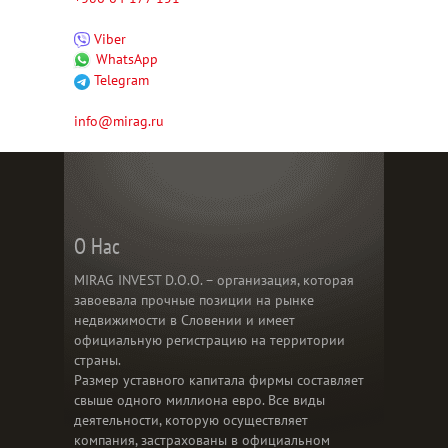
Viber
WhatsApp
Telegram
info@mirag.ru
О Нас
MIRAG INVEST D.O.O. – организация, которая
завоевала прочные позиции на рынке
недвижимости в Словении и имеет
официальную регистрацию на территории
страны.
Размер уставного капитала фирмы составляет
свыше одного миллиона евро. Все виды
деятельности, которую осуществляет
компания, застрахованы в официальном