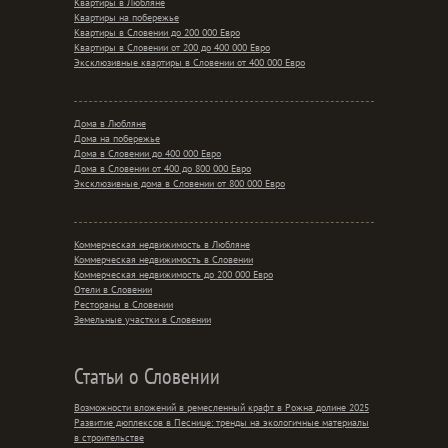
Квартиры в Любляне
Квартиры на побережье
Квартиры в Словении до 200 000 Евро
Квартиры в Словении от 200 до 400 000 Евро
Эксклюзивные квартиры в Словении от 400 000 Евро
Дома в Любляне
Дома на побережье
Дома в Словении до 400 000 Евро
Дома в Словении от 400 до 800 000 Евро
Эксклюзивные дома в Словении от 800 000 Евро
Коммерческая недвижимость в Любляне
Коммерческая недвижимость в Словении
Коммерческая недвижимость до 200 000 Евро
Отели в Словении
Рестораны в Словении
Земельные участки в Словении
Статьи о Словении
Возможности вложений в ремесленный крафт в Рожна долине 2025
Развитие дюплексов в Песнице: тренды на экологичные материалы
в строительстве