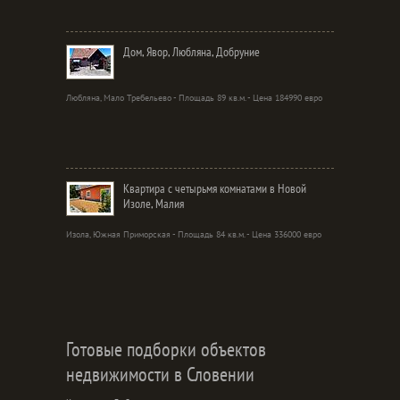
Дом, Явор, Любляна, Добруние
Любляна, Мало Требельево - Площадь 89 кв.м. - Цена 184990 евро
Квартира с четырьмя комнатами в Новой
Изоле, Малия
Изола, Южная Приморская - Площадь 84 кв.м. - Цена 336000 евро
Готовые подборки объектов
недвижимости в Словении