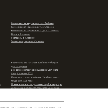
Коммерческая недвижимость в Любляне
Коммерческая недвижимость в Словении
Коммерческая недвижимость до 200 000 Евро
Отели в Словении
Рестораны в Словении
Земельные участки в Словении
е
Редкие лесные массивы в районе Мойстран
для экотуризма
Вич дома в исторической деревне Сент-Петр-
Сель, Словения 2025
Дюплексы в жилых районах Марибора: новые
тенденции 2025 года
е
Новые возможности для инвестиций в квартиры
жировницы в контексте сельского уединения
ничить или настроить их использование