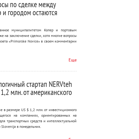
сы по сделке между
 и городом остаются
санное муниципалитетом Копер и портовым
же на заключение сделки, хотя многие вопросы
азета «Primorske Novice» в своем комментарии
Еще
логичный стартап NERVteh
 1,2 млн. от американского
 в размере US $ 1,2 млн. от инвестиционного
ющегося на компаниях, ориентированных на
для транспортных средств и интеллектуальной
 Slovenija в понедельник.