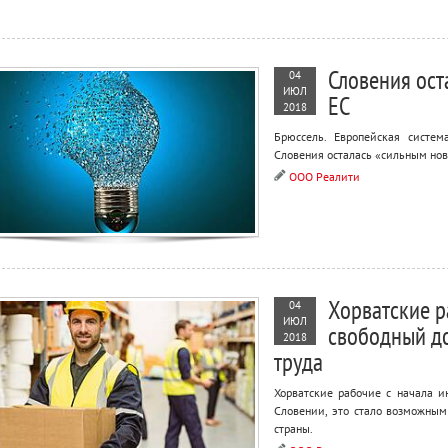
Словения ост
04
ИЮЛ
ЕС
2018
Брюссель. Европейская систем
Словения осталась «сильным нов
ООО Реалити
Хорватские р
04
ИЮЛ
свободный до
2018
труда
Хорватские рабочие с начала и
Словении, это стало возможным
страны.