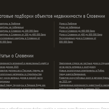
Готовые подборки объектов недвижимости в Словении
вартиры в Любляне
Дома в Любляне
вартиры на побережье
Дома на побережье
вартиры в Словении до 200 000 Евро
Дома в Словении до 400 000 Евро
вартиры в Словении от 200 до 400 000 Евро
Дома в Словении от 400 до 800 000 Евро
ксклюзивные квартиры в Словении от
Эксклюзивные дома в Словении от
00 000 Евро
800 000 Евро
Статьи о Словении
озможности вложений в ремесленный крафт в
Увеличение спроса на частные дома в струшк
ожна долине 2025
из-за роста интереса к экотуризму
азвитие дюплексов в Песнице: тренды на
Новые экологичные апартаменты в Рибно:
кологичные материалы в строительстве
тренд энергосбережения.
ост числа зеленых домов в южной части
Развитие экоустойчивых вилл в регионе Крань
орторожа
на 2025 год
овый тренд: таунхаусы в Горишка Брда как
Современные возможности инвестиций в мало
деальное вложение в живописном винном
жилье горных районов Словении 2025
егионе
аем и обрабатываем файлы cookie и используем Яндекс метрику. Огра