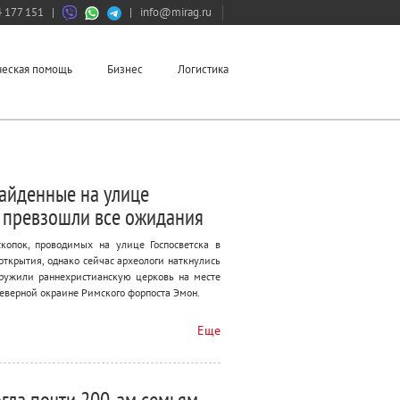
 177 151
|
|
info@mirag.ru
еская помощь
Бизнес
Логистика
айденные на улице
, превзошли все ожидания
скопок, проводимых на улице Госпосветска в
открытия, однако сейчас археологи наткнулись
аружили раннехристианскую церковь на месте
северной окраине Римского форпоста Эмон.
Еще