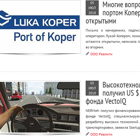
Многие вопро
05
ИЮЛ
портом Копер
2018
открытыми
Письмо о намерениях, подпи
оператором Лукой Копером, похо
остаются открытыми, написала г
во вторник.
ООО Реалити
Высокотехно
05
ИЮЛ
получил US $
2018
фонда VectoIQ
NERVteh получил финансирование
фонда VectoIQ, специализиру
разработку высоких технологий 
транспортировки, заявила Startup
ООО Реалити