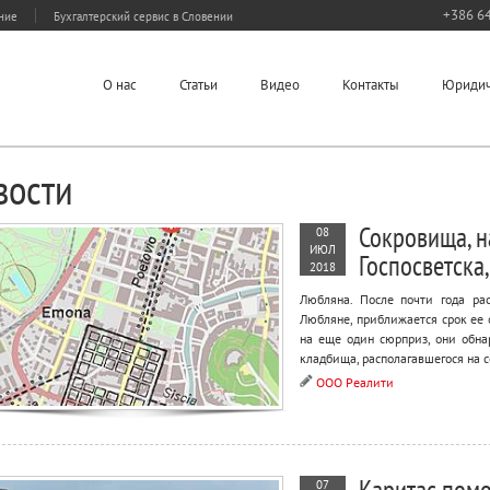
+386 64
ание
Бухгалтерский сервис в Словении
О нас
Статьи
Видео
Контакты
Юридич
вости
Сокровища, н
08
ИЮЛ
Госпосветска
2018
Любляна. После почти года ра
Любляне, приближается срок ее 
на еще один сюрприз, они обн
кладбища, располагавшегося на 
ООО Реалити
07