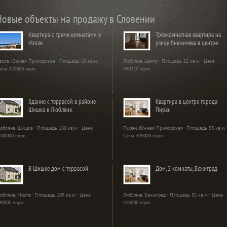
Новые объекты на продажу в Словении
Квартира с тремя комнатами в
Трёхкомнатная квартира на
Изоле
улице Янежичева в центре.
зола, Южная Приморская - Площадь 65 кв.м. -
Любляна, Центр - Площадь 82 кв.м. - Цена
ена 320000 евро
390320 евро
Здание с террасой в районе
Квартира в центре города
Шишка в Любляне.
Пиран
юбляна, Шишка - Площадь 186 кв.м. - Цена
Пиран, Южная Приморская - Площадь 53 кв.м. 
100000 евро
Цена 385000 евро
В Шишке дом с террасой
Дом, 2 комнаты, Бежиград
юбляна, Мосте - Площадь 109 кв.м. - Цена
Любляна, Бежиград - Площадь 82 кв.м. - Цена
90000 евро
518000 евро