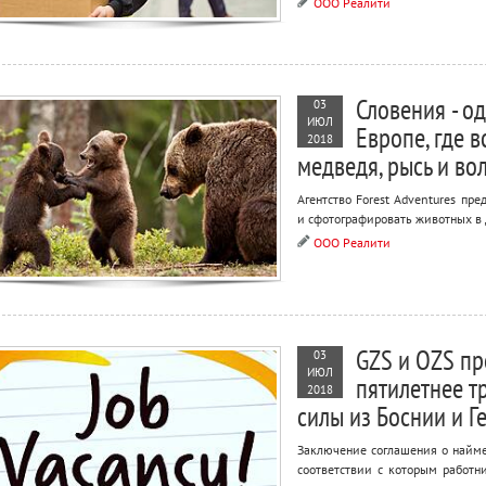
ООО Реалити
Словения - о
03
ИЮЛ
Европе, где 
2018
медведя, рысь и вол
Агентство Forest Adventures пр
и сфотографировать животных в 
ООО Реалити
GZS и OZS пр
03
ИЮЛ
пятилетнее т
2018
силы из Боснии и Г
Заключение соглашения о найме
соответствии с которым работн