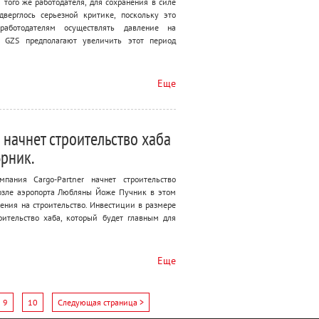
 того же работодателя, для сохранения в силе
дверглось серьезной критике, поскольку это
 работодателям осуществлять давление на
и GZS предполагают увеличить этот период
Еще
 начнет строительство хаба
Брник.
мпания Cargo-Partner начнет строительство
возле аэропорта Любляны Йоже Пучник в этом
ения на строительство. Инвестиции в размере
оительство хаба, который будет главным для
Еще
9
10
Следующая страница >