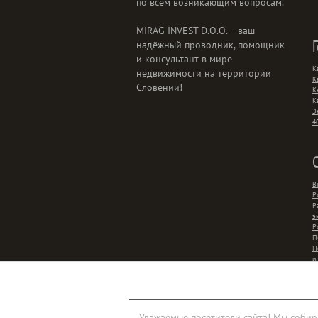
по всем возникающим вопросам.
MIRAG INVEST D.O.O. – ваш
надёжный проводник, помощник
и консультант в мире
К
недвижимости на территории
К
Словении!
К
К
Э
4
В
Р
Р
э
Р
П
Н
и
р
Уважаемые посетители сайта! Мы собир