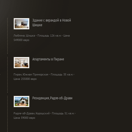
Здание с верандой в Новой
Шишке
Любляна, Шишка - Площадь 126 кв.м. - Цена
549000 евро
Апартаменты в Пиране
-
Пиран, Южная Приморская - Площадь 35 кв.м. -
Цена 255000 евро
Резиденция, Радле-об-Драви
Радле-об-Драви, Корошский - Площадь 51 кв.м. -
Цена 59000 евро