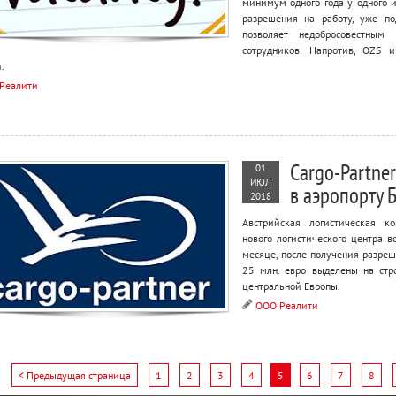
минимум одного года у одного и
разрешения на работу, уже по
позволяет недобросовестным
сотрудников. Напротив, OZS 
.
Реалити
Cargo-Partner
01
ИЮЛ
в аэропорту 
2018
Австрийская логистическая ко
нового логистического центра 
месяце, после получения разреш
25 млн. евро выделены на стр
центральной Европы.
ООО Реалити
< Предыдущая страница
1
2
3
4
5
6
7
8