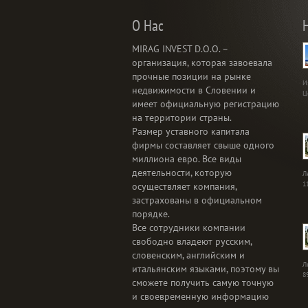
О Нас
MIRAG INVEST D.O.O. –
организация, которая завоевала
прочные позиции на рынке
И
недвижимости в Словении и
Ц
имеет официальную регистрацию
на территории страны.
Размер уставного капитала
фирмы составляет свыше одного
миллиона евро. Все виды
деятельности, которую
Л
1
осуществляет компания,
застрахованы в официальном
порядке.
Все сотрудники компании
свободно владеют русским,
словенским, английским и
Л
итальянским языками, поэтому вы
8
сможете получить самую точную
и своевременную информацию