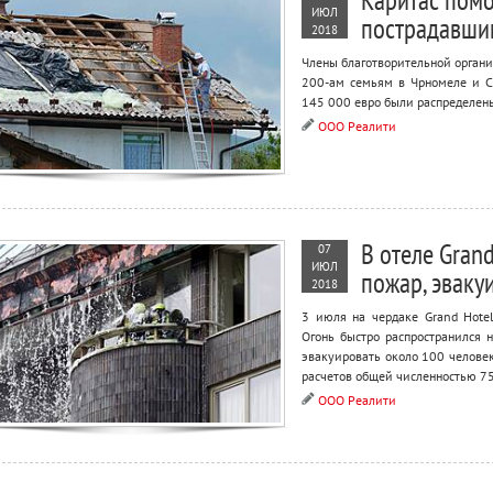
Каритас помо
ИЮЛ
пострадавшим
2018
Члены благотворительной органи
200-ам семьям в Чрномеле и С
145 000 евро были распределен
ООО Реалити
В отеле Gran
07
ИЮЛ
пожар, эваку
2018
3 июля на чердаке Grand Hote
Огонь быстро распространился 
эвакуировать около 100 челове
расчетов общей численностью 75
ООО Реалити