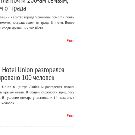
гла почти 200-ам семьям,
 от града
зации Каритас города Чрномель помогли почти
емиче, пострадавшим от града 8 июня. Более
ы среди домашних хозяйств.
Еще
d Hotel Union разгорелся
ировано 100 человек
l Union в центре Любляны разгорелся пожар.
на крышу отеля. В общей сложности пришлось
к. В тушении пожара участвовали 14 пожарных
 человек.
Еще