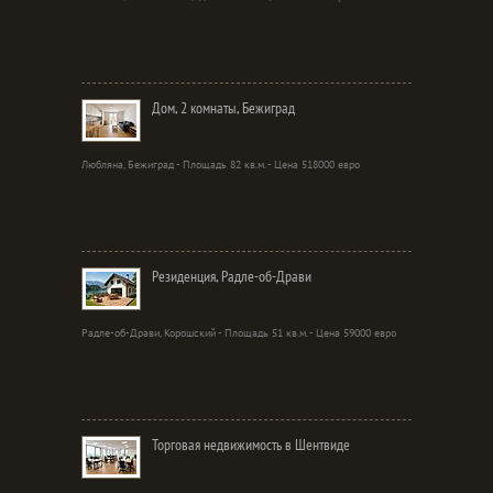
Дом, 2 комнаты, Бежиград
Любляна, Бежиград - Площадь 82 кв.м. - Цена 518000 евро
Резиденция, Радле-об-Драви
Радле-об-Драви, Корошский - Площадь 51 кв.м. - Цена 59000 евро
Торговая недвижимость в Шентвиде