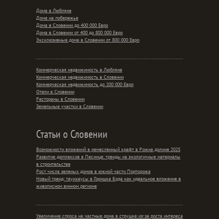
Дома в Любляне
Дома на побережье
Дома в Словении до 400 000 Евро
Дома в Словении от 400 до 800 000 Евро
Эксклюзивные дома в Словении от 800 000 Евро
Коммерческая недвижимость в Любляне
Коммерческая недвижимость в Словении
Коммерческая недвижимость до 200 000 Евро
Отели в Словении
Рестораны в Словении
Земельные участки в Словении
Статьи о Словении
Возможности вложений в ремесленный крафт в Рожна долине 2025
Развитие дюплексов в Песнице: тренды на экологичные материалы
в строительстве
Рост числа зеленых домов в южной части Порторожа
Новый тренд: таунхаусы в Горишка Брда как идеальное вложение в
живописном винном регионе
Увеличение спроса на частные дома в струшке из-за роста интереса