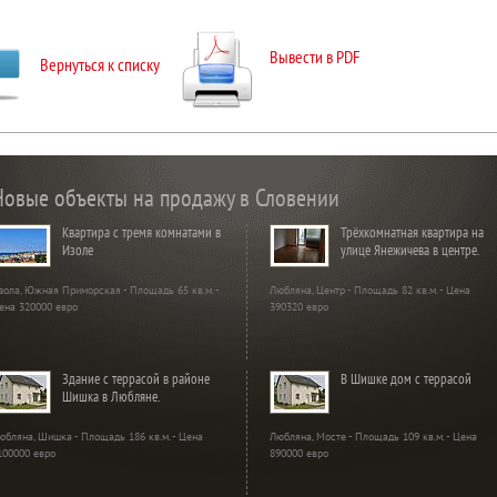
Вывести в PDF
Вернуться к списку
Новые объекты на продажу в Словении
Квартира с тремя комнатами в
Трёхкомнатная квартира на
Изоле
улице Янежичева в центре.
зола, Южная Приморская - Площадь 65 кв.м. -
Любляна, Центр - Площадь 82 кв.м. - Цена
ена 320000 евро
390320 евро
Здание с террасой в районе
В Шишке дом с террасой
Шишка в Любляне.
юбляна, Шишка - Площадь 186 кв.м. - Цена
Любляна, Мосте - Площадь 109 кв.м. - Цена
100000 евро
890000 евро