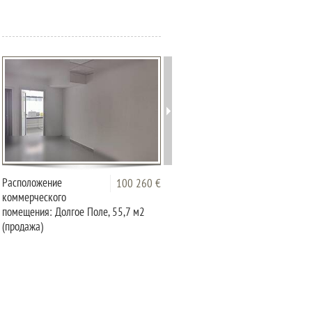
Расположение
Целье, центр города,
100 260 €
105 0
коммерческого
Госпоска,
помещения: Долгое Поле, 55,7 м2
коммерческое помещение -
(продажа)
ПРОДАЕТСЯ (продажа)