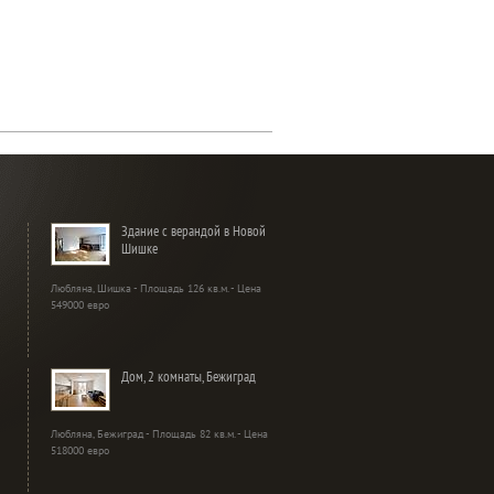
Здание с верандой в Новой
Шишке
Любляна, Шишка - Площадь 126 кв.м. - Цена
549000 евро
Дом, 2 комнаты, Бежиград
Любляна, Бежиград - Площадь 82 кв.м. - Цена
518000 евро