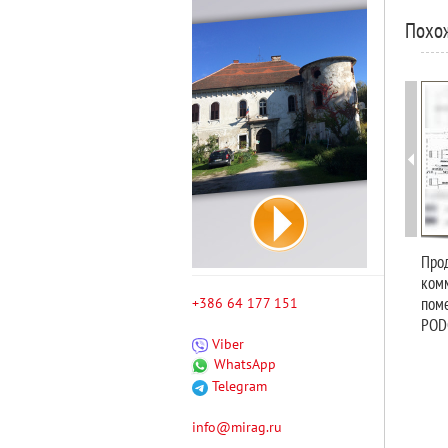
Похо
Про
ком
поме
+386 64 177 151
POD
Viber
WhatsApp
Telegram
info@mirag.ru