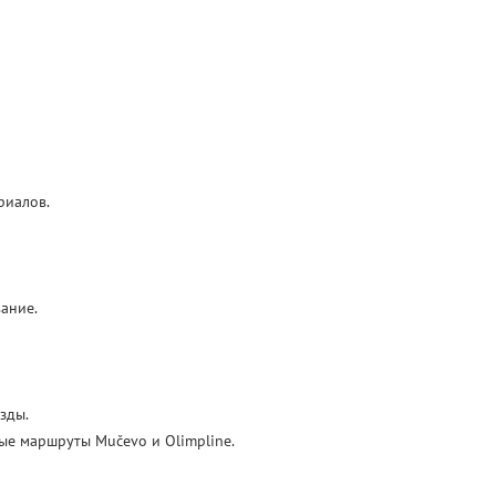
риалов.
вание.
зды.
ные маршруты Mučevo и Olimpline.