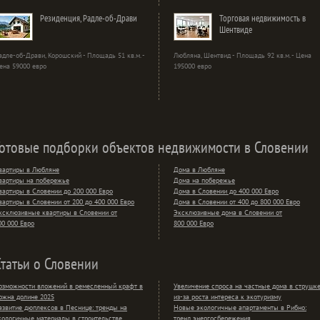
Резиденция, Радле-об-Драви
Торговая недвижимость в
Шентвиде
адле-об-Драви, Корошский - Площадь 51 кв.м. -
Любляна, Шентвид - Площадь 92 кв.м. - Цена
ена 59000 евро
195000 евро
Готовые подборки объектов недвижимости в Словении
вартиры в Любляне
Дома в Любляне
вартиры на побережье
Дома на побережье
вартиры в Словении до 200 000 Евро
Дома в Словении до 400 000 Евро
вартиры в Словении от 200 до 400 000 Евро
Дома в Словении от 400 до 800 000 Евро
ксклюзивные квартиры в Словении от
Эксклюзивные дома в Словении от
00 000 Евро
800 000 Евро
Статьи о Словении
озможности вложений в ремесленный крафт в
Увеличение спроса на частные дома в струшк
ожна долине 2025
из-за роста интереса к экотуризму
азвитие дюплексов в Песнице: тренды на
Новые экологичные апартаменты в Рибно:
кологичные материалы в строительстве
тренд энергосбережения.