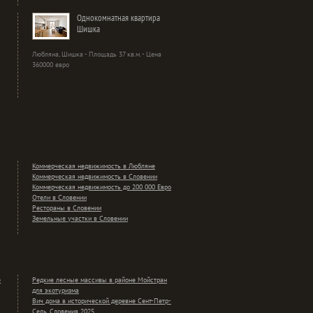
Однокомнатная квартира
Шишка
Любляна, Шишка - Площадь 37 кв.м. - Цена
360000 евро
Коммерческая недвижимость в Любляне
Коммерческая недвижимость в Словении
Коммерческая недвижимость до 200 000 Евро
Отели в Словении
Рестораны в Словении
Земельные участки в Словении
е
Редкие лесные массивы в районе Мойстран
для экотуризма
Вич дома в исторической деревне Сент-Петр-
Сель, Словения 2025