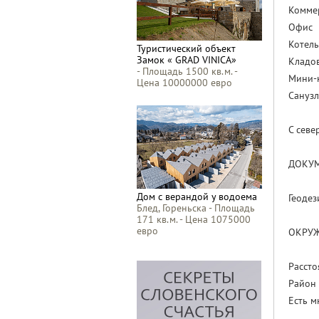
Комме
Офис
Котел
Туристический объект
Замок « GRAD VINICA»
Кладов
- Площадь 1500 кв.м. -
Мини-
Цена 10000000 евро
Сануз
С севе
ДОКУМ
Дом с верандой у водоема
Геодез
Блед, Гореньска - Площадь
171 кв.м. - Цена 1075000
евро
ОКРУЖ
Рассто
Район 
Есть м