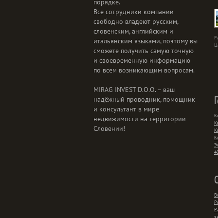
порядке.
Все сотрудники компании
свободно владеют русским,
словенским, английским и
Р
итальянским языками, поэтому вы
Ц
сможете получить самую точную
и своевременную информацию
по всем возникающим вопросам.
MIRAG INVEST D.O.O. – ваш
надёжный проводник, помощник
и консультант в мире
К
недвижимости на территории
К
Словении!
К
К
Э
4
В
Р
Р
э