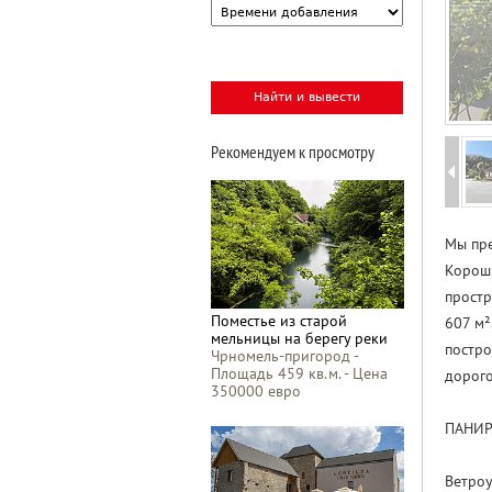
Рекомендуем к просмотру
Мы пре
Корошк
простр
Поместье из старой
607 м²
мельницы на берегу реки
постро
Чрномель-пригород -
Площадь 459 кв.м. - Цена
дорого
350000 евро
ПАНИ
Ветро