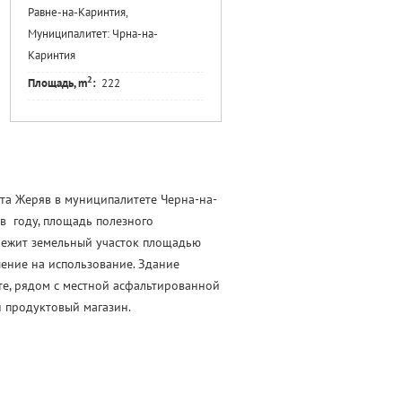
Равне-на-Каринтия,
Муниципалитет: Чрна-на-
Каринтия
2
Площадь, m
:
222
та Жеряв в муниципалитете Черна-на-
в году, площадь полезного
длежит земельный участок площадью
шение на использование. Здание
е, рядом с местной асфальтированной
н продуктовый магазин.