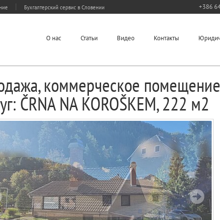
+386 64
ание
Бухгалтерский сервис в Словении
О нас
Статьи
Видео
Контакты
Юридич
одажа, коммерческое помещение
луг: ČRNA NA KOROŠKEM, 222 м2