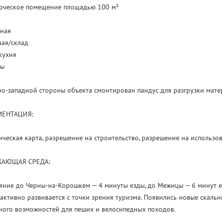
рческое помещение площадью 100 м²
ьная
ая/склад
кухня
лы
ро-западной стороны объекта смонтирован пандус для разгрузки мате
ЕНТАЦИЯ:
ическая карта, разрешение на строительство, разрешение на использо
АЮЩАЯ СРЕДА:
яние до Черны-на-Корошкем — 4 минуты езды, до Межицы — 6 минут е
активно развивается с точки зрения туризма. Появились новые скаль
ного возможностей для пеших и велосипедных походов.