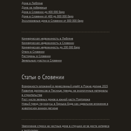
Дома в Любляне
Дома на побережье
Дома в Словении до 400 000 Евро
Дома в Словении от 400 до 800 000 Евро
Эксклюзивные дома в Словении от 800 000 Евро
Коммерческая недвижимость в Любляне
Коммерческая недвижимость в Словении
Коммерческая недвижимость до 200 000 Евро
Отели в Словении
Рестораны в Словении
Земельные участки в Словении
Статьи о Словении
Возможности вложений в ремесленный крафт в Рожна долине 2025
Развитие дюплексов в Песнице: тренды на экологичные материалы
в строительстве
Рост числа зеленых домов в южной части Порторожа
Новый тренд: таунхаусы в Горишка Брда как идеальное вложение в
живописном винном регионе
Увеличение спроса на частные дома в струшке из-за роста интереса
к экотуризму