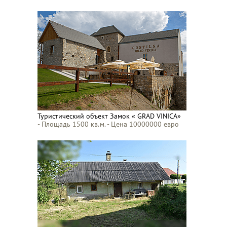
Туристический объект Замок « GRAD VINICA»
- Площадь 1500 кв.м. - Цена 10000000 евро