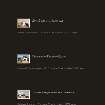
Дом, 2 комнаты, Бежиград
Любляна, Бежиград - Площадь 82 кв.м. - Цена 518000 евро
Резиденция, Радле-об-Драви
Радле-об-Драви, Корошский - Площадь 51 кв.м. - Цена 59000 евро
Торговая недвижимость в Шентвиде
Любляна, Шентвид - Площадь 92 кв.м. - Цена 195000 евро