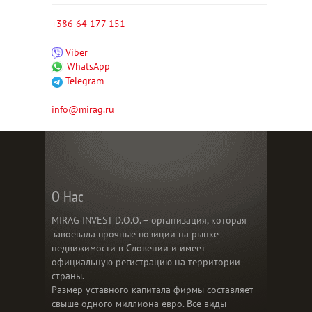
+386 64 177 151
Viber
WhatsApp
Telegram
info@mirag.ru
О Нас
MIRAG INVEST D.O.O. – организация, которая
завоевала прочные позиции на рынке
недвижимости в Словении и имеет
официальную регистрацию на территории
страны.
Размер уставного капитала фирмы составляет
свыше одного миллиона евро. Все виды