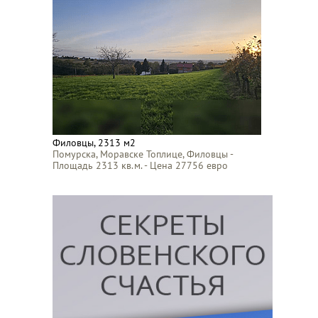
Филовцы, 2313 м2
Помурска, Моравске Топлице, Филовцы -
Площадь 2313 кв.м. - Цена 27756 евро