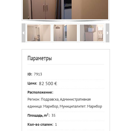
Параметры
ID:
7913
82 500 €
Цена:
Расположение:
Регион: Подравска, Административная
единица: Марибор, Муниципалитет: Марибор
2
Площадь, m
:
35
Кол-во спален:
1