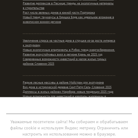
Развитие дюплексов в Песнице: тренды на экологичные материалы
в строительстве
Рост числа зеленых домов в южной части Порторожа
Новый тренд: таунхаусы в Горишка Брда как идеальное вложение в
живописном винном регионе
Увеличение спроса на частные дома в струшке из-за роста интереса
к экотуризму
Новые экологичные апартаменты в Рибно: тренд энергосбережения.
Развитие экоустойчивых вилл в регионе Крань на 2025 год
Современные возможности инвестиций в малое жилье горных
районов Словении 2025
Редкие лесные массивы в районе Мойстран для экотуризма
Вич дома в исторической деревне Сент-Петр-Сель, Словения 2025
Дюплексы в жилых районах Марибора: новые тенденции 2025 года
Новые возможности для инвестиций в квартиры жировницы в
контексте сельского уединения
Мобильная версия
Уважаемые посетители сайта! Мы собираем и обрабатываем
файлы cookie и используем Яндекс метрику. Ограничить или
Соглашение об обработке персональных данных
настроить их использование можно в браузере.