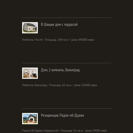
В Шишке дом с террасой
Любляна, Мосте - Площадь 109 кв.м. - Цена 890000 евро
Дом, 2 комнаты, Бежиград
Любляна, Бежиград - Площадь 82 кв.м. - Цена 518000 евро
Резиденция, Радле-об-Драви
Радле-об-Драви, Корошский - Площадь 51 кв.м. - Цена 59000 евро