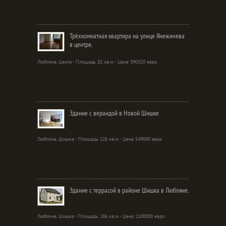
Трёхкомнатная квартира на улице Янежичева
в центре.
Любляна, Центр - Площадь 82 кв.м. - Цена 390320 евро
Здание с верандой в Новой Шишке
Любляна, Шишка - Площадь 126 кв.м. - Цена 549000 евро
Здание с террасой в районе Шишка в Любляне.
Любляна, Шишка - Площадь 186 кв.м. - Цена 1100000 евро