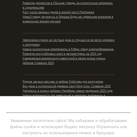
Развитие дюплексов в Песнице: тренды на экологичные материалы
в строительстве
Рост числа зеленых домов в южной части Порторожа
Новый тренд: таунхаусы в Горишка Брда как идеальное вложение в
живописном винном регионе
Увеличение спроса на частные дома в струшке из-за роста интереса
к экотуризму
Новые экологичные апартаменты в Рибно: тренд энергосбережения.
Развитие экоустойчивых вилл в регионе Крань на 2025 год
Современные возможности инвестиций в малое жилье горных
районов Словении 2025
Редкие лесные массивы в районе Мойстран для экотуризма
Вич дома в исторической деревне Сент-Петр-Сель, Словения 2025
Дюплексы в жилых районах Марибора: новые тенденции 2025 года
Новые возможности для инвестиций в квартиры жировницы в
контексте сельского уединения
Мобильная версия
Уважаемые посетители сайта! Мы собираем и обрабатываем
файлы cookie и используем Яндекс метрику. Ограничить или
Соглашение об обработке персональных данных
настроить их использование можно в браузере.