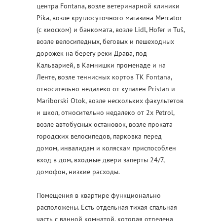
центра Fontana, возле ветеринарной клиники
Pika, возле круглосуточного магазина Mercator
(с киоском) и банкомата, возле Lidl, Hofer и Tuš,
возле велосипедных, беговых и пешеходных
дорожек на берегу реки Драва, под
Кальварией, в Камнишки променаде и на
Ленте, возле теннисных кортов ТК Fontana,
относительно недалеко от купален Pristan и
Mariborski Otok, возле нескольких факультетов
и школ, относительно недалеко от 2x Petrol,
возле автобусных остановок, возле проката
городских велосипедов, парковка перед
домом, инвалидам и коляскам приспособлен
вход в дом, входные двери заперты 24/7,
домофон, низкие расходы.
Помещения в квартире функционально
расположены. Есть отдельная тихая спальная
часть с ванной комнатой, которая отделена