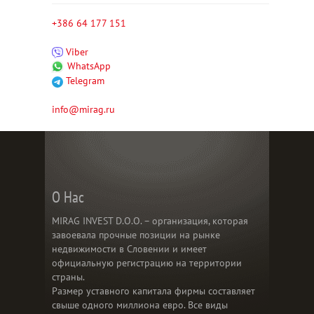
+386 64 177 151
Viber
WhatsApp
Telegram
info@mirag.ru
О Нас
MIRAG INVEST D.O.O. – организация, которая
завоевала прочные позиции на рынке
недвижимости в Словении и имеет
официальную регистрацию на территории
страны.
Размер уставного капитала фирмы составляет
свыше одного миллиона евро. Все виды