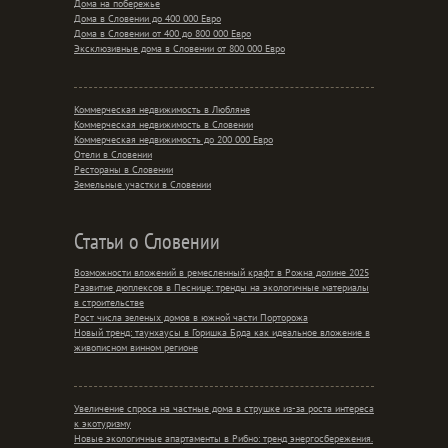
Дома на побережье
Дома в Словении до 400 000 Евро
Дома в Словении от 400 до 800 000 Евро
Эксклюзивные дома в Словении от 800 000 Евро
Коммерческая недвижимость в Любляне
Коммерческая недвижимость в Словении
Коммерческая недвижимость до 200 000 Евро
Отели в Словении
Рестораны в Словении
Земельные участки в Словении
Статьи о Словении
Возможности вложений в ремесленный крафт в Рожна долине 2025
Развитие дюплексов в Песнице: тренды на экологичные материалы
в строительстве
Рост числа зеленых домов в южной части Порторожа
Новый тренд: таунхаусы в Горишка Брда как идеальное вложение в
живописном винном регионе
Увеличение спроса на частные дома в струшке из-за роста интереса
к экотуризму
Новые экологичные апартаменты в Рибно: тренд энергосбережения.