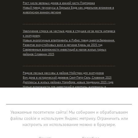
Рост числа зеленых домов в южной части Порторожа
Новый тренд: таунхаусы в Горишка Брда как идеальное вложение в
живописном винном регионе
Увеличение спроса на частные дома в струшке из-за роста интереса
к экотуризму
Новые экологичные апартаменты в Рибно: тренд энергосбережения.
Развитие экоустойчивых вилл в регионе Крань на 2025 год
Современные возможности инвестиций в малое жилье горных
районов Словении 2025
Редкие лесные массивы в районе Мойстран для экотуризма
Вич дома в исторической деревне Сент-Петр-Сель, Словения 2025
Дюплексы в жилых районах Марибора: новые тенденции 2025 года
Новые возможности для инвестиций в квартиры жировницы в
контексте сельского уединения
Мобильная версия
Уважаемые посетители сайта! Мы собираем и обрабатываем
файлы cookie и используем Яндекс метрику. Ограничить или
Соглашение об обработке персональных данных
настроить их использование можно в браузере.