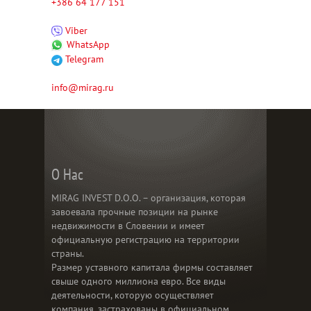
+386 64 177 151
Viber
WhatsApp
Telegram
info@mirag.ru
О Нас
MIRAG INVEST D.O.O. – организация, которая
завоевала прочные позиции на рынке
недвижимости в Словении и имеет
официальную регистрацию на территории
страны.
Размер уставного капитала фирмы составляет
свыше одного миллиона евро. Все виды
деятельности, которую осуществляет
компания, застрахованы в официальном