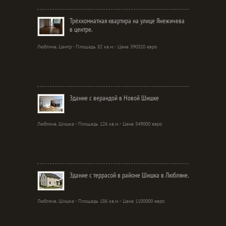
Трёхкомнатная квартира на улице Янежичева
в центре.
Любляна, Центр - Площадь 82 кв.м. - Цена 390320 евро
Здание с верандой в Новой Шишке
Любляна, Шишка - Площадь 126 кв.м. - Цена 549000 евро
Здание с террасой в районе Шишка в Любляне.
Любляна, Шишка - Площадь 186 кв.м. - Цена 1100000 евро