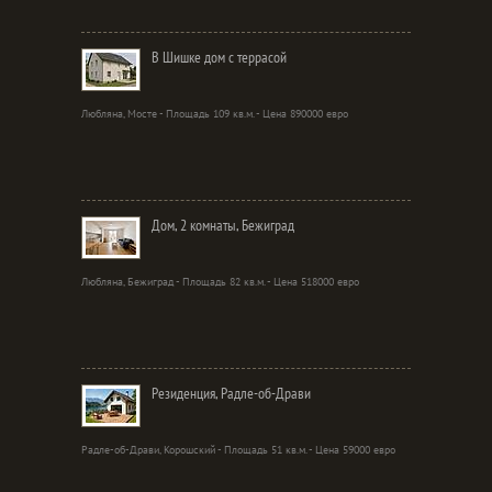
В Шишке дом с террасой
Любляна, Мосте - Площадь 109 кв.м. - Цена 890000 евро
Дом, 2 комнаты, Бежиград
Любляна, Бежиград - Площадь 82 кв.м. - Цена 518000 евро
Резиденция, Радле-об-Драви
Радле-об-Драви, Корошский - Площадь 51 кв.м. - Цена 59000 евро