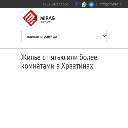
+386 64 177 151
|
|
info@mirag.ru
Жилье с пятью или более
комнатами в Хрватинах