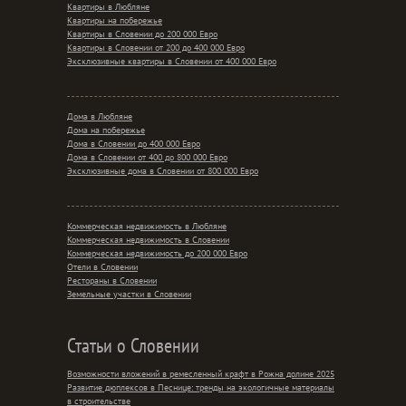
Квартиры в Любляне
Квартиры на побережье
Квартиры в Словении до 200 000 Евро
Квартиры в Словении от 200 до 400 000 Евро
Эксклюзивные квартиры в Словении от 400 000 Евро
Дома в Любляне
Дома на побережье
Дома в Словении до 400 000 Евро
Дома в Словении от 400 до 800 000 Евро
Эксклюзивные дома в Словении от 800 000 Евро
Коммерческая недвижимость в Любляне
Коммерческая недвижимость в Словении
Коммерческая недвижимость до 200 000 Евро
Отели в Словении
Рестораны в Словении
Земельные участки в Словении
Статьи о Словении
Возможности вложений в ремесленный крафт в Рожна долине 2025
Развитие дюплексов в Песнице: тренды на экологичные материалы
в строительстве