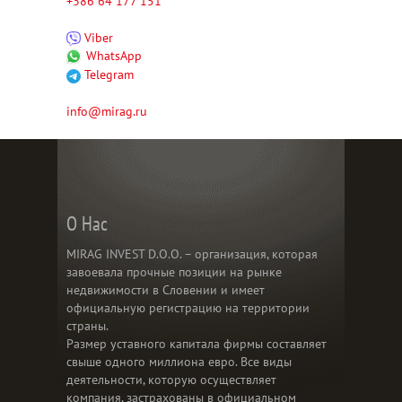
+386 64 177 151
Viber
WhatsApp
Telegram
info@mirag.ru
О Нас
MIRAG INVEST D.O.O. – организация, которая
завоевала прочные позиции на рынке
недвижимости в Словении и имеет
официальную регистрацию на территории
страны.
Размер уставного капитала фирмы составляет
свыше одного миллиона евро. Все виды
деятельности, которую осуществляет
компания, застрахованы в официальном