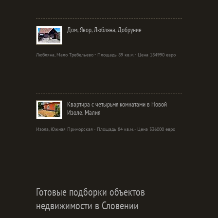
Дом, Явор, Любляна, Добруние
Любляна, Мало Требельево - Площадь 89 кв.м. - Цена 184990 евро
Квартира с четырьмя комнатами в Новой
Изоле, Малия
Изола, Южная Приморская - Площадь 84 кв.м. - Цена 336000 евро
Готовые подборки объектов
недвижимости в Словении