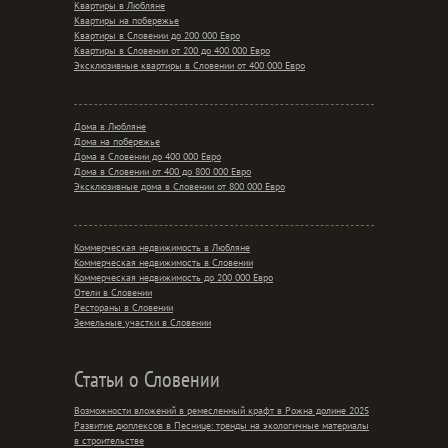
Квартиры в Любляне
Квартиры на побережье
Квартиры в Словении до 200 000 Евро
Квартиры в Словении от 200 до 400 000 Евро
Эксклюзивные квартиры в Словении от 400 000 Евро
Дома в Любляне
Дома на побережье
Дома в Словении до 400 000 Евро
Дома в Словении от 400 до 800 000 Евро
Эксклюзивные дома в Словении от 800 000 Евро
Коммерческая недвижимость в Любляне
Коммерческая недвижимость в Словении
Коммерческая недвижимость до 200 000 Евро
Отели в Словении
Рестораны в Словении
Земельные участки в Словении
Статьи о Словении
Возможности вложений в ремесленный крафт в Рожна долине 2025
Развитие дюплексов в Песнице: тренды на экологичные материалы
в строительстве