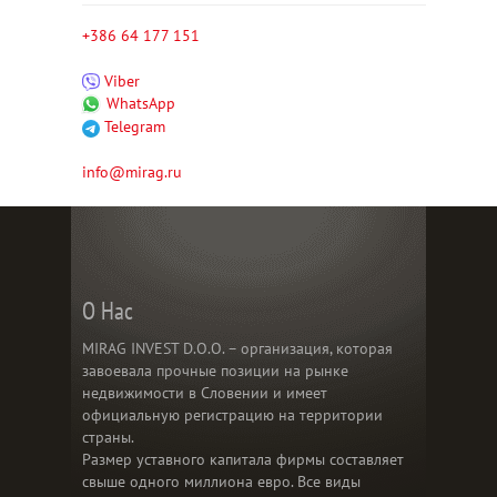
+386 64 177 151
Viber
WhatsApp
Telegram
info@mirag.ru
О Нас
MIRAG INVEST D.O.O. – организация, которая
завоевала прочные позиции на рынке
недвижимости в Словении и имеет
официальную регистрацию на территории
страны.
Размер уставного капитала фирмы составляет
свыше одного миллиона евро. Все виды