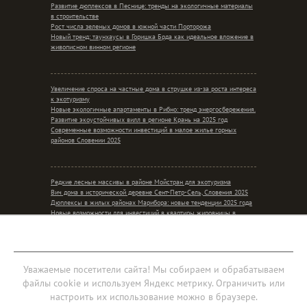
Развитие дюплексов в Песнице: тренды на экологичные материалы
в строительстве
Рост числа зеленых домов в южной части Порторожа
Новый тренд: таунхаусы в Горишка Брда как идеальное вложение в
живописном винном регионе
Увеличение спроса на частные дома в струшке из-за роста интереса
к экотуризму
Новые экологичные апартаменты в Рибно: тренд энергосбережения.
Развитие экоустойчивых вилл в регионе Крань на 2025 год
Современные возможности инвестиций в малое жилье горных
районов Словении 2025
Редкие лесные массивы в районе Мойстран для экотуризма
Вич дома в исторической деревне Сент-Петр-Сель, Словения 2025
Дюплексы в жилых районах Марибора: новые тенденции 2025 года
Новые возможности для инвестиций в квартиры жировницы в
контексте сельского уединения
Мобильная версия
Уважаемые посетители сайта! Мы собираем и обрабатываем
файлы cookie и используем Яндекс метрику. Ограничить или
Соглашение об обработке персональных данных
настроить их использование можно в браузере.