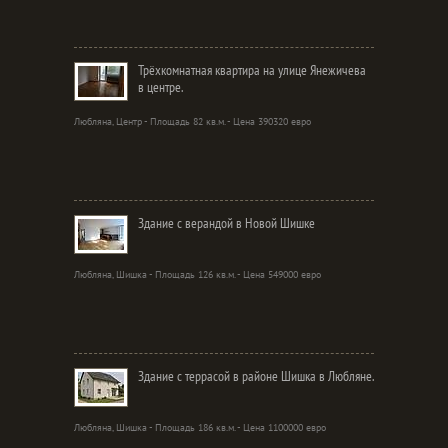
Трёхкомнатная квартира на улице Янежичева
в центре.
Любляна, Центр - Площадь 82 кв.м. - Цена 390320 евро
Здание с верандой в Новой Шишке
Любляна, Шишка - Площадь 126 кв.м. - Цена 549000 евро
Здание с террасой в районе Шишка в Любляне.
Любляна, Шишка - Площадь 186 кв.м. - Цена 1100000 евро