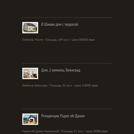
В Шишке дом с террасой
Любляна, Мосте - Площадь 109 кв.м. - Цена 890000 евро
Дом, 2 комнаты, Бежиград
Любляна, Бежиград - Площадь 82 кв.м. - Цена 518000 евро
Резиденция, Радле-об-Драви
Радле-об-Драви, Корошский - Площадь 51 кв.м. - Цена 59000 евро