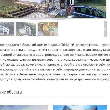
це продается большой дом площадью 304,1 м², расположенный среди
ыла построена в году, а затем с годами расширялась и достигла указ
венной электросети и водопроводу, однако не к канализации (имеет 
ние осуществляется централизованно, с использованием масла или дро
ой склад, гараж, котельную, кладовую. Второй этаж включает в себя: к
 и коридор. Третий этаж включает в себя: коридор, две комнаты, гост
ом. Запись в Земельном кадастре: имеется. Энергетический сертифика
доступ к дому на автомобиле недоступен из-за разрушенного подъезд
жие объекты