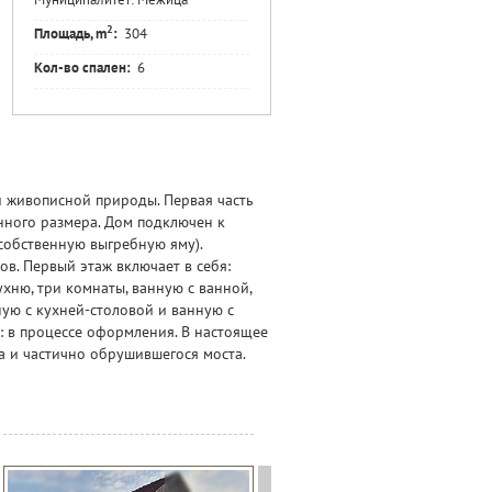
2
Площадь, m
:
304
Кол-во спален:
6
 живописной природы. Первая часть
анного размера. Дом подключен к
собственную выгребную яму).
в. Первый этаж включает в себя:
ухню, три комнаты, ванную с ванной,
иную с кухней-столовой и ванную с
т: в процессе оформления. В настоящее
а и частично обрушившегося моста.