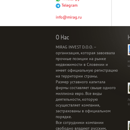
Telegram
info@mirag.ru
О Нас
MIRAG INVEST D.O.O. –
организация, которая завоевала
прочные позиции на рынке
И
недвижимости в Словении и
Ц
имеет официальную регистрацию
на территории страны.
Размер уставного капитала
фирмы составляет свыше одного
миллиона евро. Все виды
деятельности, которую
Л
1
осуществляет компания,
застрахованы в официальном
порядке.
Все сотрудники компании
свободно владеют русским,