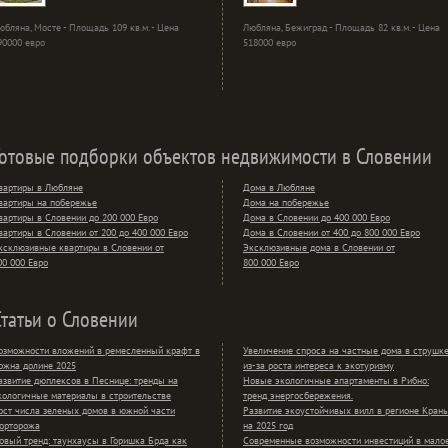
юбляна, Мосте - Площадь 109 кв.м. - Цена
Любляна, Бежиград - Площадь 82 кв.м. - Цена
90000 евро
518000 евро
Готовые подборки объектов недвижимости в Словении
вартиры в Любляне
Дома в Любляне
вартиры на побережье
Дома на побережье
вартиры в Словении до 200 000 Евро
Дома в Словении до 400 000 Евро
вартиры в Словении от 200 до 400 000 Евро
Дома в Словении от 400 до 800 000 Евро
ксклюзивные квартиры в Словении от
Эксклюзивные дома в Словении от
00 000 Евро
800 000 Евро
Статьи о Словении
озможности вложений в ремесленный крафт в
Увеличение спроса на частные дома в струшк
ожна долине 2025
из-за роста интереса к экотуризму
азвитие дюплексов в Песнице: тренды на
Новые экологичные апартаменты в Рибно:
кологичные материалы в строительстве
тренд энергосбережения.
ост числа зеленых домов в южной части
Развитие экоустойчивых вилл в регионе Крань
орторожа
на 2025 год
овый тренд: таунхаусы в Горишка Брда как
Современные возможности инвестиций в мало