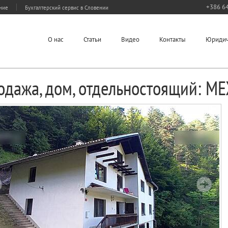
+386 64
ание
Бухгалтерский сервис в Словении
О нас
Статьи
Видео
Контакты
Юридич
одажа, дом, отдельностоящий: М