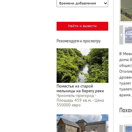
Рекомендуем к просмотру
В Межи
дома б
общест
Отопле
дровян
туалет
Поместье из старой
туалет
мельницы на берегу реки
время 
Чрномель-пригород -
Площадь 459 кв.м. - Цена
350000 евро
Похо