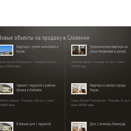
Новые объекты на продажу в Словении
Квартира с тремя комнатами в
Трёхкомнатная квартира на
Изоле
улице Янежичева в центре.
зола, Южная Приморская - Площадь 65 кв.м. -
Любляна, Центр - Площадь 82 кв.м. - Цена
ена 320000 евро
390320 евро
Здание с террасой в районе
Квартира в центре города
Шишка в Любляне.
Пиран
юбляна, Шишка - Площадь 186 кв.м. - Цена
Пиран, Южная Приморская - Площадь 53 кв.м. 
100000 евро
Цена 385000 евро
В Шишке дом с террасой
Дом, 2 комнаты, Бежиград