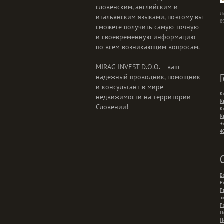
словенским, английским и
Л
итальянским языками, поэтому вы
8
сможете получить самую точную
и своевременную информацию
по всем возникающим вопросам.
MIRAG INVEST D.O.O. – ваш
надёжный проводник, помощник
и консультант в мире
К
недвижимости на территории
К
Словении!
К
К
Э
4
В
Р
Р
э
Р
П
Н