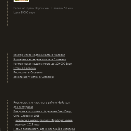
Радле-об-Драви, Корошский - Площадь 51 кв.м. -
Цена 59000 евро
Коммерческая недвижимость в Любляне
Коммерческая недвижимость в Словении
Коммерческая недвижимость до 200 000 Евро
Отели в Словении
Рестораны в Словении
Земельные участки в Словении
е
Редкие лесные массивы в районе Мойстран
для экотуризма
Вич дома в исторической деревне Сент-Петр-
Сель, Словения 2025
Дюплексы в жилых районах Марибора: новые
тенденции 2025 года
е
Новые возможности для инвестиций в квартиры