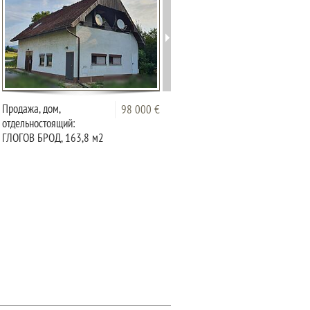
Продажа, дом,
Частный дом в сельской
98 000 €
98 0
отдельностоящий:
местности (продажа)
ГЛОГОВ БРОД, 163,8 м2