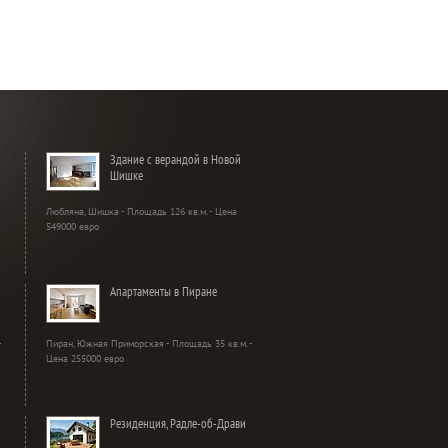
Здание с верандой в Новой
Шишке
Любляна, Шишка - Площадь 126 кв.м. - Цена
549000 евро
Апартаменты в Пиране
-
Пиран, Южная Приморская - Площадь 35 кв.м. -
Цена 255000 евро
Резиденция, Радле-об-Драви