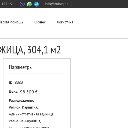
 177 151
|
|
info@mirag.ru
еская помощь
Бизнес
Логистика
ЕЖИЦА, 304,1 м2
Параметры
ID:
6808
98 500 €
Цена:
Расположение:
Регион: Каринтия,
Административная единица:
Равне-на-Каринтия,
Муниципалитет: Межица