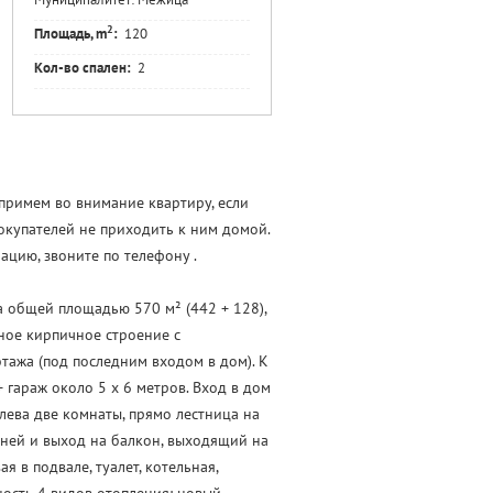
2
Площадь, m
:
120
Кол-во спален:
2
примем во внимание квартиру, если
окупателей не приходить к ним домой.
цию, звоните по телефону .
 общей площадью 570 м² (442 + 128),
ное кирпичное строение с
тажа (под последним входом в дом). К
 гараж около 5 х 6 метров. Вход в дом
слева две комнаты, прямо лестница на
ухней и выход на балкон, выходящий на
я в подвале, туалет, котельная,