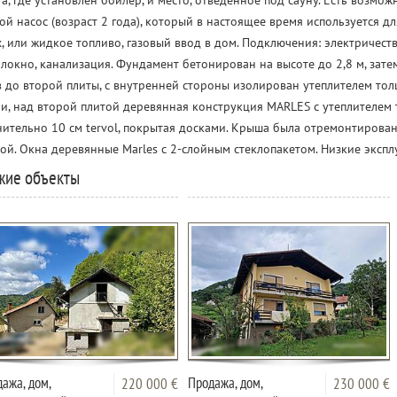
а, где установлен бойлер, и место, отведенное под сауну. Есть возмо
ой насос (возраст 2 года), который в настоящее время используется д
, или жидкое топливо, газовый ввод в дом. Подключения: электричество
локно, канализация. Фундамент бетонирован на высоте до 2,8 м, зат
 до второй плиты, с внутренней стороны изолирован утеплителем то
и, над второй плитой деревянная конструкция MARLES с утеплителем 
ительно 10 см tervol, покрытая досками. Крыша была отремонтирована
ой. Окна деревянные Marles с 2-слойным стеклопакетом. Низкие эксп
жие объекты
ажа, дом,
Продажа, дом,
220 000 €
230 000 €