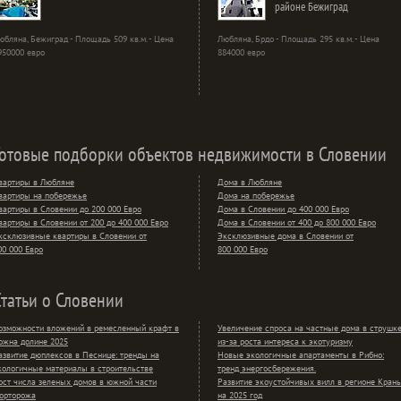
районе Бежиград
юбляна, Бежиград - Площадь 509 кв.м. - Цена
Любляна, Брдо - Площадь 295 кв.м. - Цена
950000 евро
884000 евро
Готовые подборки объектов недвижимости в Словении
вартиры в Любляне
Дома в Любляне
вартиры на побережье
Дома на побережье
вартиры в Словении до 200 000 Евро
Дома в Словении до 400 000 Евро
вартиры в Словении от 200 до 400 000 Евро
Дома в Словении от 400 до 800 000 Евро
ксклюзивные квартиры в Словении от
Эксклюзивные дома в Словении от
00 000 Евро
800 000 Евро
Статьи о Словении
озможности вложений в ремесленный крафт в
Увеличение спроса на частные дома в струшк
ожна долине 2025
из-за роста интереса к экотуризму
азвитие дюплексов в Песнице: тренды на
Новые экологичные апартаменты в Рибно:
кологичные материалы в строительстве
тренд энергосбережения.
ост числа зеленых домов в южной части
Развитие экоустойчивых вилл в регионе Крань
орторожа
на 2025 год