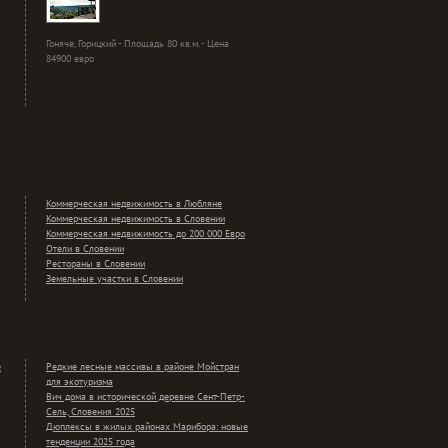
Гоняче, Горицкий - Площадь 80 кв.м. - Цена
84900 евро
Коммерческая недвижимость в Любляне
Коммерческая недвижимость в Словении
Коммерческая недвижимость до 200 000 Евро
Отели в Словении
Рестораны в Словении
Земельные участки в Словении
е
Редкие лесные массивы в районе Мойстран
для экотуризма
Вич дома в исторической деревне Сент-Петр-
Сель, Словения 2025
Дюплексы в жилых районах Марибора: новые
тенденции 2025 года