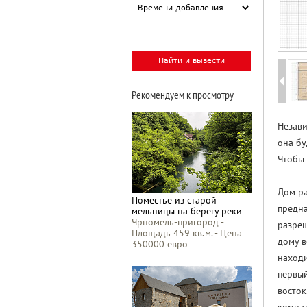
Рекомендуем к просмотру
Незави
она бу
Чтобы 
Дом ра
Поместье из старой
предна
мельницы на берегу реки
Чрномель-пригород -
разреш
Площадь 459 кв.м. - Цена
дому в
350000 евро
находи
первый
восток