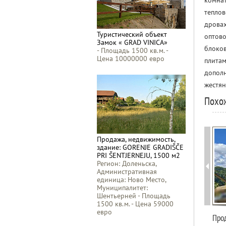
комнат
теплов
дровах
Туристический объект
оптово
Замок « GRAD VINICA»
блоков
- Площадь 1500 кв.м. -
Цена 10000000 евро
плитам
дополн
жестян
Похо
Продажа, недвижимость,
здание: GORENJE GRADIŠČE
PRI ŠENTJERNEJU, 1500 м2
Регион: Доленьска,
Административная
единица: Ново Место,
Муниципалитет:
Шентьерней - Площадь
1500 кв.м. - Цена 59000
евро
Прод