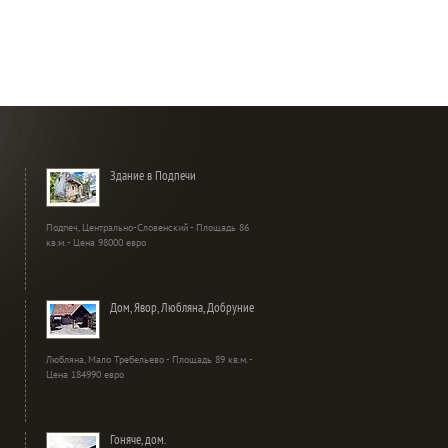
Здание в Подпечи
Подпеч, Центрально-Словенский - Площадь 86
кв.м. - Цена 98000 евро
Дом, Явор, Любляна, Добруние
Любляна, Мало Требельево - Площадь 89 кв.м. -
Цена 184990 евро
Гоняче, дом.