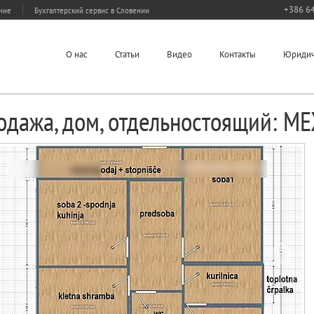
+386 64
ание
Бухгалтерский сервис в Словении
О нас
Статьи
Видео
Контакты
Юридич
одажа, дом, отдельностоящий: М