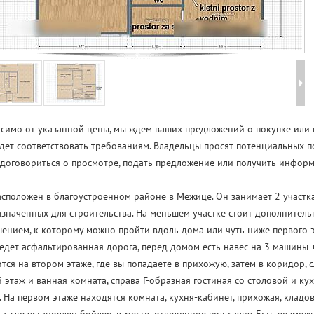
симо от указанной цены, мы ждем ваших предложений о покупке или 
дет соответствовать требованиям. Владельцы просят потенциальных п
договориться о просмотре, подать предложение или получить информа
сположен в благоустроенном районе в Межице. Он занимает 2 участка
значенных для строительства. На меньшем участке стоит дополнитель
ением, к которому можно пройти вдоль дома или чуть ниже первого э
едет асфальтированная дорога, перед домом есть навес на 3 машины +
тся на втором этаже, где вы попадаете в прихожую, затем в коридор, 
 этаж и ванная комната, справа Г-образная гостиная со столовой и к
. На первом этаже находятся комната, кухня-кабинет, прихожая, кладова