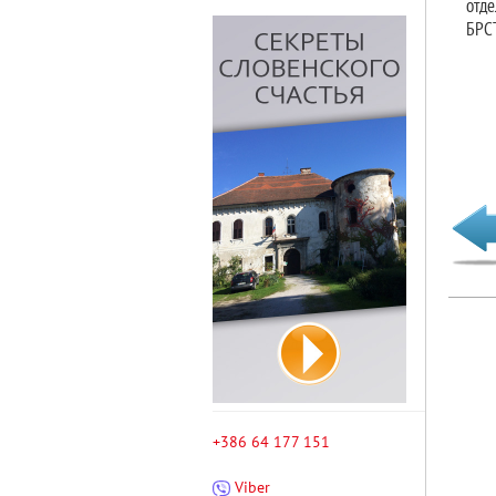
отде
БРС
+386 64 177 151
Viber