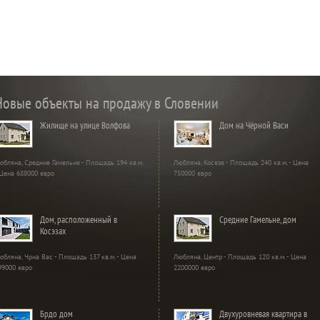
Новые объекты на продажу в Словении
Жилище на улице Волфова
Дом на Чёрной Васи
юбляна, Средние Гамельне - Площадь 194 кв.м.
Любляна, Косезе - Площадь 240 кв.м. - Цена
 Цена 688000 евро
750000 евро
Дом, расположенный в
Средние Гамельне, дом
Косэзах
юбляна, Чрна Вас - Площадь 137 кв.м. - Цена
Любляна, Центр - Площадь 120 кв.м. - Цена
99000 евро
2200000 евро
Брдо дом
Двухуровневая квартира в