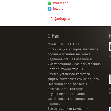
WhatsApp
Telegram
info@mirag.ru
О Нас
MIRAG INVEST D.O.O. –
организация, которая завоевала
прочные позиции на рынке
Л
недвижимости в Словении и
-
имеет официальную регистрацию
на территории страны.
Размер уставного капитала
фирмы составляет свыше одного
миллиона евро. Все виды
деятельности, которую
Л
5
осуществляет компания,
застрахованы в официальном
порядке.
Все сотрудники компании