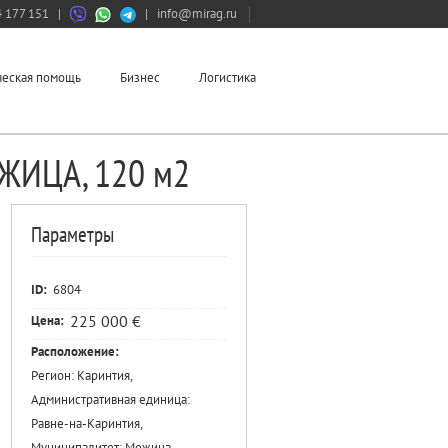
 177 151
|
|
info@mirag.ru
еская помощь
Бизнес
Логистика
ЕЖИЦА, 120 м2
Параметры
ID:
6804
225 000 €
Цена:
Расположение:
Регион: Каринтия,
Административная единица:
Равне-на-Каринтия,
Муниципалитет: Межица