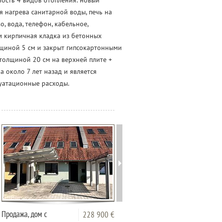
жность 4 видов отопления: новый
ля нагрева санитарной воды, печь на
, вода, телефон, кабельное,
ем кирпичная кладка из бетонных
лщиной 5 см и закрыт гипсокартонными
толщиной 20 см на верхней плите +
 около 7 лет назад и является
луатационные расходы.
Продажа, дом с
Продажа, дом,
228 900 €
215 0