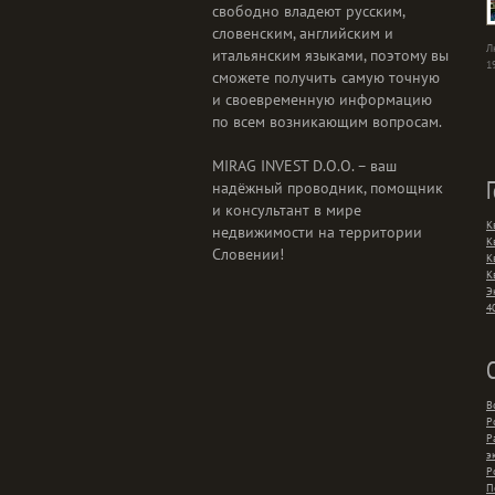
свободно владеют русским,
словенским, английским и
Л
итальянским языками, поэтому вы
1
сможете получить самую точную
и своевременную информацию
по всем возникающим вопросам.
MIRAG INVEST D.O.O. – ваш
надёжный проводник, помощник
и консультант в мире
К
недвижимости на территории
К
Словении!
К
К
Э
4
В
Р
Р
э
Р
П