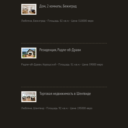
Дом, 2 комнаты, Бежиград
Любляна, Бежиград - Площадь 82 кв.м. - Цена 518000 евро
Резиденция, Радле-об-Драви
Радле-об-Драви, Корошский - Площадь 51 кв.м. - Цена 59000 евро
Торговая недвижимость в Шентвиде
Любляна, Шентвид - Площадь 92 кв.м. - Цена 195000 евро