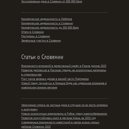
Эксклюзивные дома в Словении от 800 000 Евро
Коммерческая недвижимость в Любляне
Коммерческая недвижимость в Словении
Коммерческая недвижимость до 200 000 Евро
Отели в Словении
Рестораны в Словении
Земельные участки в Словении
Статьи о Словении
Возможности вложений в ремесленный крафт в Рожна долине 2025
Развитие дюплексов в Песнице: тренды на экологичные материалы
в строительстве
Рост числа зеленых домов в южной части Порторожа
Новый тренд: таунхаусы в Горишка Брда как идеальное вложение в
живописном винном регионе
Увеличение спроса на частные дома в струшке из-за роста интереса
к экотуризму
Новые экологичные апартаменты в Рибно: тренд энергосбережения.
Развитие экоустойчивых вилл в регионе Крань на 2025 год
Современные возможности инвестиций в малое жилье горных
районов Словении 2025