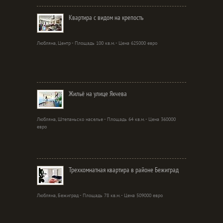
Квартира с видом на крепость
Любляна, Центр - Площадь 100 кв.м. - Цена 625000 евро
Жильё на улице Якчева
Любляна, Штепаньско населье - Площадь 64 кв.м. - Цена 360000
евро
Трехкомнатная квартира в районе Бежиград
Любляна, Бежиград - Площадь 78 кв.м. - Цена 509000 евро