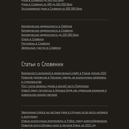
Дома в Словении от 400 до 800 000 Евро
Эксклюзивные дома в Словении от 800 000 Евро
Коммерческая недвижимость в Любляне
Коммерческая недвижимость в Словении
Коммерческая недвижимость до 200 000 Евро
Отели в Словении
Рестораны в Словении
Земельные участки в Словении
Статьи о Словении
Возможности вложений в ремесленный крафт в Рожна долине 2025
Развитие дюплексов в Песнице: тренды на экологичные материалы
в строительстве
Рост числа зеленых домов в южной части Порторожа
Новый тренд: таунхаусы в Горишка Брда как идеальное вложение в
живописном винном регионе
Увеличение спроса на частные дома в струшке из-за роста интереса
к экотуризму
Новые экологичные апартаменты в Рибно: тренд энергосбережения.
Развитие экоустойчивых вилл в регионе Крань на 2025 год