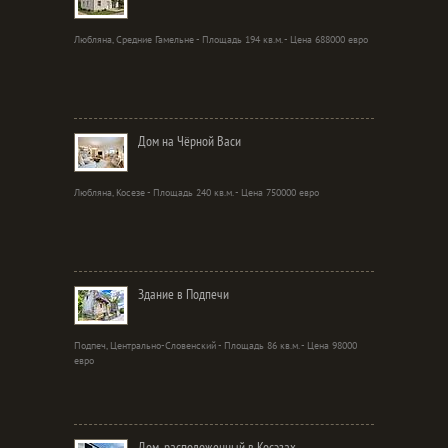
Любляна, Средние Гамельне - Площадь 194 кв.м. - Цена 688000 евро
Дом на Чёрной Васи
Любляна, Косезе - Площадь 240 кв.м. - Цена 750000 евро
Здание в Подпечи
Подпеч, Центрально-Словенский - Площадь 86 кв.м. - Цена 98000
евро
Дом, расположенный в Косэзах