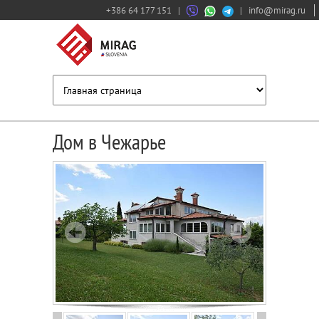
+386 64 177 151
|
|
info@mirag.ru
Дом в Чежарье