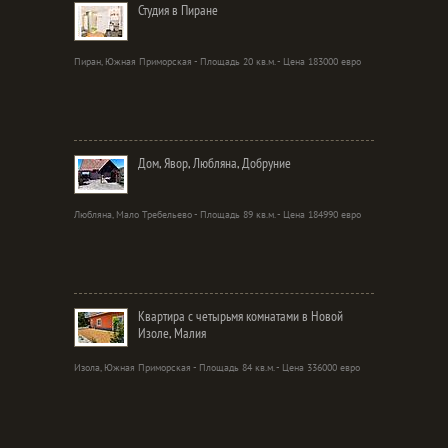
Студия в Пиране
Пиран, Южная Приморская - Площадь 20 кв.м. - Цена 183000 евро
Дом, Явор, Любляна, Добруние
Любляна, Мало Требельево - Площадь 89 кв.м. - Цена 184990 евро
Квартира с четырьмя комнатами в Новой
Изоле, Малия
Изола, Южная Приморская - Площадь 84 кв.м. - Цена 336000 евро