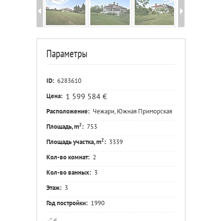
Параметры
ID:
6283610
1 599 584 €
Цена:
Расположение:
Чежари, Южная Приморская
2
Площадь, m
:
753
2
Площадь участка, m
:
3339
Кол-во комнат:
2
Кол-во ванных:
3
Этаж:
3
Год постройки:
1990