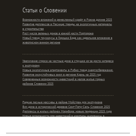
Статьи о Словении
Возможности вложений в ремесленный крафт в Рожна долине 2025
Развитие дюплексов в Песнице: тренды на экологичные материалы
в строительстве
Рост числа зеленых домов в южной части Порторожа
Новый тренд: таунхаусы в Горишка Брда как идеальное вложение в
живописном винном регионе
Увеличение спроса на частные дома в струшке из-за роста интереса
к экотуризму
Новые экологичные апартаменты в Рибно: тренд энергосбережения.
Развитие экоустойчивых вилл в регионе Крань на 2025 год
Современные возможности инвестиций в малое жилье горных
районов Словении 2025
Редкие лесные массивы в районе Мойстран для экотуризма
Вич дома в исторической деревне Сент-Петр-Сель, Словения 2025
Дюплексы в жилых районах Марибора: новые тенденции 2025 года
Новые возможности для инвестиций в квартиры жировницы в
контексте сельского уединения