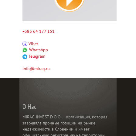
+386 64 177 151
Viber
WhatsApp
Telegram
info@mirag.ru
О Нас
MIRAG INVEST D.O.O. – организация, которая
завоевала прочные позиции на рынке
недвижимости в Словении и имеет
официальную регистрацию на территории