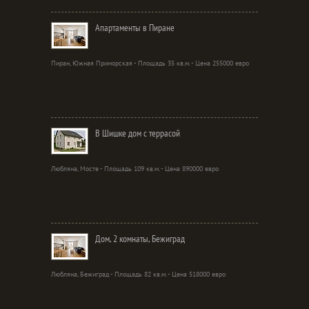
Апартаменты в Пиране
Пиран, Южная Приморская - Площадь 35 кв.м. - Цена 255000 евро
В Шишке дом с террасой
Любляна, Мосте - Площадь 109 кв.м. - Цена 890000 евро
Дом, 2 комнаты, Бежиград
Любляна, Бежиград - Площадь 82 кв.м. - Цена 518000 евро