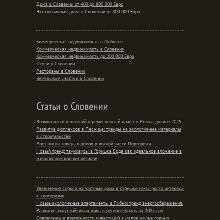
Дома в Словении от 400 до 800 000 Евро
Эксклюзивные дома в Словении от 800 000 Евро
Коммерческая недвижимость в Любляне
Коммерческая недвижимость в Словении
Коммерческая недвижимость до 200 000 Евро
Отели в Словении
Рестораны в Словении
Земельные участки в Словении
Статьи о Словении
Возможности вложений в ремесленный крафт в Рожна долине 2025
Развитие дюплексов в Песнице: тренды на экологичные материалы
в строительстве
Рост числа зеленых домов в южной части Порторожа
Новый тренд: таунхаусы в Горишка Брда как идеальное вложение в
живописном винном регионе
Увеличение спроса на частные дома в струшке из-за роста интереса
к экотуризму
Новые экологичные апартаменты в Рибно: тренд энергосбережения.
Развитие экоустойчивых вилл в регионе Крань на 2025 год
Современные возможности инвестиций в малое жилье горных