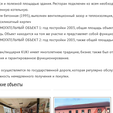
ся и полезной площадью здания. Ресторан подключен ко всем необхо
енную котельную.
ля бетонная (1995), выполнен вентиляционный зазор и теплоизоляция
/силикатный кирпич
МОГАТЕЛЬНЫЙ ОБЪЕКТ 1: год постройки 2003, общая площадь объекта 
ь. Объект находится на том же участке и представляет собой функци
ОМОГАТЕЛЬНЫЙ ОБЪЕКТ 2: год постройки 2003, также общей площадью
ан/пиццерия KUKI имеет многолетнюю традицию, бизнес также был о
тия и гарантированное функционирование.
 осуществляется по государственной дороге, которая регулярно обслу
ность немедленного получения и покупки.
жие объекты