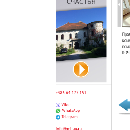
Про
ком
поме
КОЧ
+386 64 177 151
Viber
WhatsApp
Telegram
info@mirag.ru