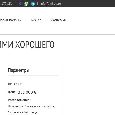
 177 151
|
|
info@mirag.ru
еская помощь
Бизнес
Логистика
ЯМИ ХОРОШЕГО
Параметры
ID:
13441
385 000 €
Цена:
Расположение:
Подравска, Словенска Бистрица,
Словенска Бистрица