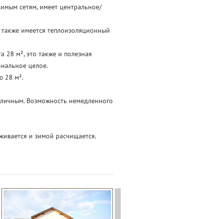
димым сетям, имеет центральное/
, также имеется теплоизоляционный
28 м², это также и полезная
ональное целое.
 28 м².
тличным. Возможность немедленного
живается и зимой расчищается.