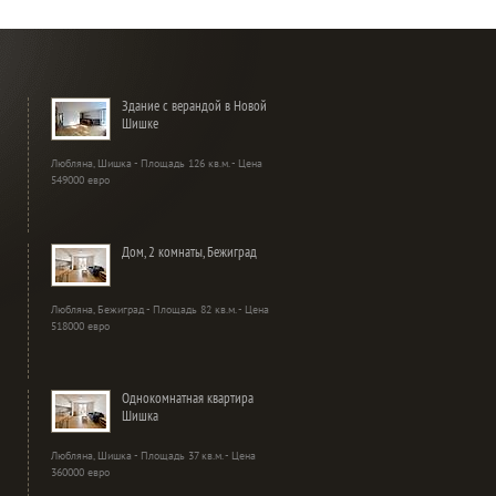
Здание с верандой в Новой
Шишке
Любляна, Шишка - Площадь 126 кв.м. - Цена
549000 евро
Дом, 2 комнаты, Бежиград
Любляна, Бежиград - Площадь 82 кв.м. - Цена
518000 евро
Однокомнатная квартира
Шишка
Любляна, Шишка - Площадь 37 кв.м. - Цена
360000 евро