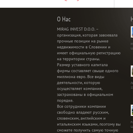
О Нас
MIRAG INVEST D.O.O. –
организация, которая завоевала
прочные позиции на рынке
И
недвижимости в Словении и
Ц
имеет официальную регистрацию
на территории страны.
Размер уставного капитала
фирмы составляет свыше одного
миллиона евро. Все виды
деятельности, которую
Л
1
осуществляет компания,
застрахованы в официальном
порядке.
Все сотрудники компании
свободно владеют русским,
словенским, английским и
Р
итальянским языками, поэтому вы
Ц
сможете получить самую точную