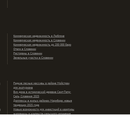
Коммерческая недвижимость в Любляне
Коммерческая недвижимость в Словении
Коммерческая недвижимость до 200 000 Евро
Отели в Словении
Рестораны в Словении
Земельные участки в Словении
е
Редкие лесные массивы в районе Мойстран
для экотуризма
Вич дома в исторической деревне Сент-Петр-
Сель, Словения 2025
Дюплексы в жилых районах Марибора: новые
тенденции 2025 года
е
Новые возможности для инвестиций в квартиры
жировницы в контексте сельского уединения