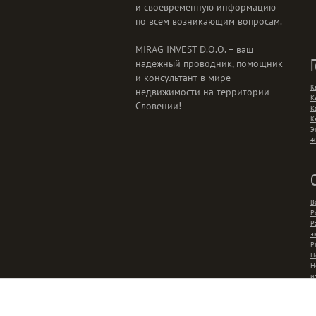
и своевременную информацию
по всем возникающим вопросам.
MIRAG INVEST D.O.O. – ваш
надёжный проводник, помощник
и консультант в мире
К
недвижимости на территории
К
Словении!
К
К
Э
4
В
Р
Р
э
Р
П
Н
и
р