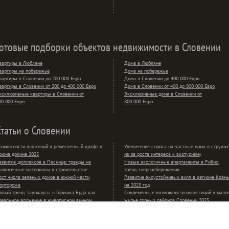
Готовые подборки объектов недвижимости в Словении
вартиры в Любляне
Дома в Любляне
вартиры на побережье
Дома на побережье
вартиры в Словении до 200 000 Евро
Дома в Словении до 400 000 Евро
вартиры в Словении от 200 до 400 000 Евро
Дома в Словении от 400 до 800 000 Евро
ксклюзивные квартиры в Словении от
Эксклюзивные дома в Словении от
00 000 Евро
800 000 Евро
Статьи о Словении
озможности вложений в ремесленный крафт в
Увеличение спроса на частные дома в струшк
ожна долине 2025
из-за роста интереса к экотуризму
азвитие дюплексов в Песнице: тренды на
Новые экологичные апартаменты в Рибно:
кологичные материалы в строительстве
тренд энергосбережения.
ост числа зеленых домов в южной части
Развитие экоустойчивых вилл в регионе Крань
орторожа
на 2025 год
овый тренд: таунхаусы в Горишка Брда как
Современные возможности инвестиций в мало
деальное вложение в живописном винном
жилье горных районов Словении 2025
егионе