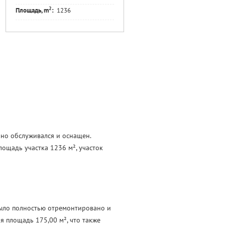
2
Площадь, m
:
1236
но обслуживался и оснащен.
лощадь участка 1236 м², участок
было полностью отремонтировано и
я площадь 175,00 м², что также