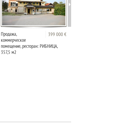
Продажа,
Офисное пространство
399 000 €
372 0
коммерческое
в Индустриальном
помещение, ресторан: РИБНИЦА,
районе, Любляна
357,5 м2