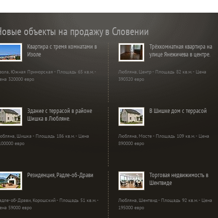
Новые объекты на продажу в Словении
Квартира с тремя комнатами в
Трёхкомнатная квартира на
Изоле
улице Янежичева в центре.
зола, Южная Приморская - Площадь 65 кв.м. -
Любляна, Центр - Площадь 82 кв.м. - Цена
ена 320000 евро
390320 евро
Здание с террасой в районе
В Шишке дом с террасой
Шишка в Любляне.
юбляна, Шишка - Площадь 186 кв.м. - Цена
Любляна, Мосте - Площадь 109 кв.м. - Цена
100000 евро
890000 евро
Резиденция, Радле-об-Драви
Торговая недвижимость в
Шентвиде
адле-об-Драви, Корошский - Площадь 51 кв.м. -
Любляна, Шентвид - Площадь 92 кв.м. - Цена
ена 59000 евро
195000 евро