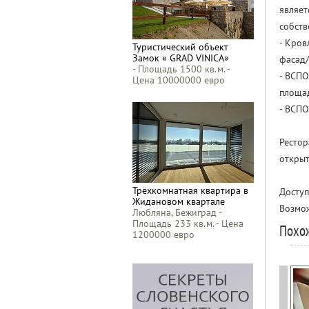
являет
собств
- Кров
Туристический объект
Замок « GRAD VINICA»
фасад
- Площадь 1500 кв.м. -
- ВСПО
Цена 10000000 евро
площад
- ВСП
Рестор
откры
Трёхкомнатная квартира в
Доступ
Жидановом квартале
Возмож
Любляна, Бежиград -
Площадь 233 кв.м. - Цена
Похо
1200000 евро