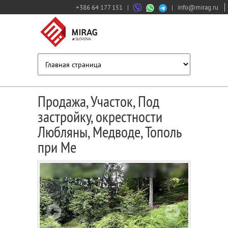
+386 64 177 151
|
|
info@mirag.ru
Продажа, Участок, Под
застройку, окрестности
Любляны, Медводе, Тополь
при Ме