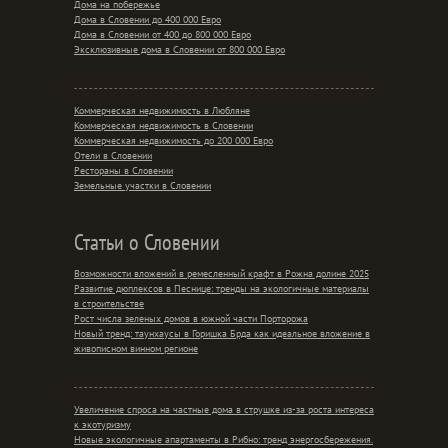
Дома на побережье
Дома в Словении до 400 000 Евро
Дома в Словении от 400 до 800 000 Евро
Эксклюзивные дома в Словении от 800 000 Евро
Коммерческая недвижимость в Любляне
Коммерческая недвижимость в Словении
Коммерческая недвижимость до 200 000 Евро
Отели в Словении
Рестораны в Словении
Земельные участки в Словении
Статьи о Словении
Возможности вложений в ремесленный крафт в Рожна долине 2025
Развитие дюплексов в Песнице: тренды на экологичные материалы
в строительстве
Рост числа зеленых домов в южной части Порторожа
Новый тренд: таунхаусы в Горишка Брда как идеальное вложение в
живописном винном регионе
Увеличение спроса на частные дома в струшке из-за роста интереса
к экотуризму
Новые экологичные апартаменты в Рибно: тренд энергосбережения.