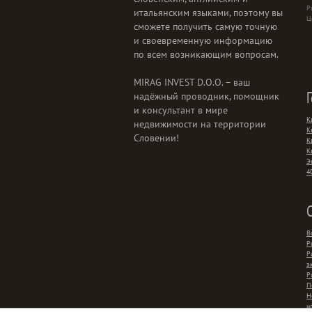
Р
итальянским языками, поэтому вы
Ц
сможете получить самую точную
и своевременную информацию
по всем возникающим вопросам.
MIRAG INVEST D.O.O. – ваш
надёжный проводник, помощник
и консультант в мире
К
недвижимости на территории
К
Словении!
К
К
Э
4
В
Р
Р
э
Р
П
Н
и