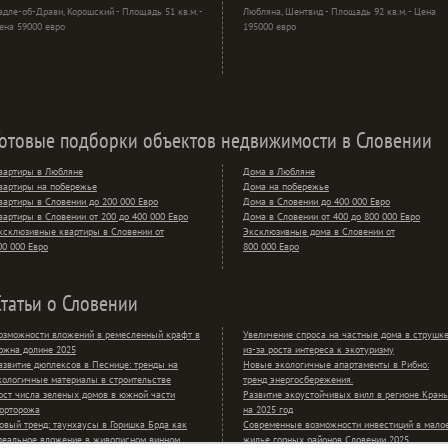
адле-об-Драви, Корошский - Площадь 51 кв.м. -
Любляна, Шентвид - Площадь 92 кв.м. - Цена
ена 59000 евро
195000 евро
Готовые подборки объектов недвижимости в Словении
вартиры в Любляне
Дома в Любляне
вартиры на побережье
Дома на побережье
вартиры в Словении до 200 000 Евро
Дома в Словении до 400 000 Евро
вартиры в Словении от 200 до 400 000 Евро
Дома в Словении от 400 до 800 000 Евро
ксклюзивные квартиры в Словении от
Эксклюзивные дома в Словении от
00 000 Евро
800 000 Евро
Статьи о Словении
озможности вложений в ремесленный крафт в
Увеличение спроса на частные дома в струшк
ожна долине 2025
из-за роста интереса к экотуризму
азвитие дюплексов в Песнице: тренды на
Новые экологичные апартаменты в Рибно:
кологичные материалы в строительстве
тренд энергосбережения.
ост числа зеленых домов в южной части
Развитие экоустойчивых вилл в регионе Крань
орторожа
на 2025 год
овый тренд: таунхаусы в Горишка Брда как
Современные возможности инвестиций в мало
деальное вложение в живописном винном
жилье горных районов Словении 2025