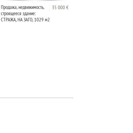
Продажа, недвижимость,
Продажа, недвижимость,
35 000 €
35 0
строящееся здание:
строящееся: ПРИСТАВА,
СТРАЖА, НА ЗАГО, 1029 м2
3882 м2