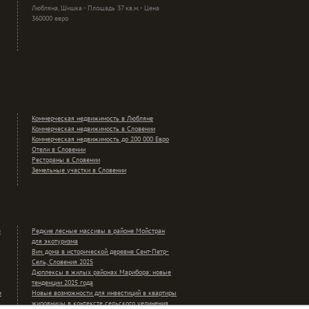
Любляна, Шишка - Площадь 37 кв.м. - Цена
360000 евро
Коммерческая недвижимость в Любляне
Коммерческая недвижимость в Словении
Коммерческая недвижимость до 200 000 Евро
Отели в Словении
Рестораны в Словении
Земельные участки в Словении
е
Редкие лесные массивы в районе Мойстран
для экотуризма
Вич дома в исторической деревне Сент-Петр-
Сель, Словения 2025
Дюплексы в жилых районах Марибора: новые
тенденции 2025 года
е
Новые возможности для инвестиций в квартиры
жировницы в контексте сельского уединения