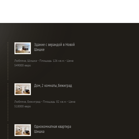
Здание с верандой в Новой
Шишке
Любляна, Шишка - Площадь 126 кв.м. - Цена
549000 евро
Дом, 2 комнаты, Бежиград
Любляна, Бежиград - Площадь 82 кв.м. - Цена
518000 евро
Однокомнатная квартира
Шишка