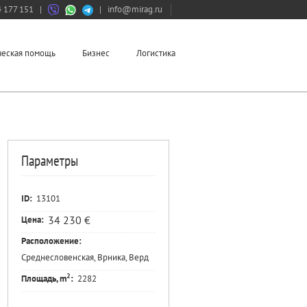
 177 151
|
|
info@mirag.ru
еская помощь
Бизнес
Логистика
Параметры
ID:
13101
34 230 €
Цена:
Расположение:
Среднесловенская, Врника, Верд
2
Площадь, m
:
2282