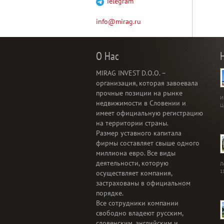
Telegram
info@mirag.ru
О Нас
MIRAG INVEST D.O.O. –
организация, которая завоевала
прочные позиции на рынке
И
недвижимости в Словении и
Ц
имеет официальную регистрацию
на территории страны.
Размер уставного капитала
фирмы составляет свыше одного
миллиона евро. Все виды
деятельности, которую
Л
1
осуществляет компания,
застрахованы в официальном
порядке.
Все сотрудники компании
свободно владеют русским,
словенским, английским и