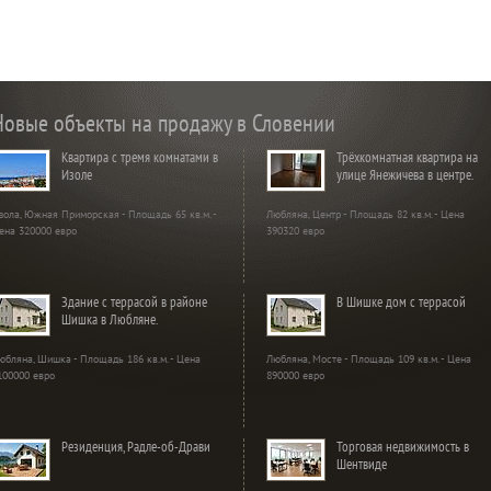
Новые объекты на продажу в Словении
Квартира с тремя комнатами в
Трёхкомнатная квартира на
Изоле
улице Янежичева в центре.
зола, Южная Приморская - Площадь 65 кв.м. -
Любляна, Центр - Площадь 82 кв.м. - Цена
ена 320000 евро
390320 евро
Здание с террасой в районе
В Шишке дом с террасой
Шишка в Любляне.
юбляна, Шишка - Площадь 186 кв.м. - Цена
Любляна, Мосте - Площадь 109 кв.м. - Цена
100000 евро
890000 евро
Резиденция, Радле-об-Драви
Торговая недвижимость в
Шентвиде