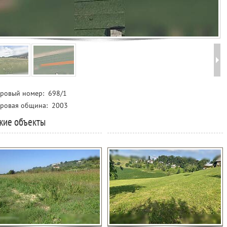
тровый номер:
698/1
тровая община:
2003
жие объекты