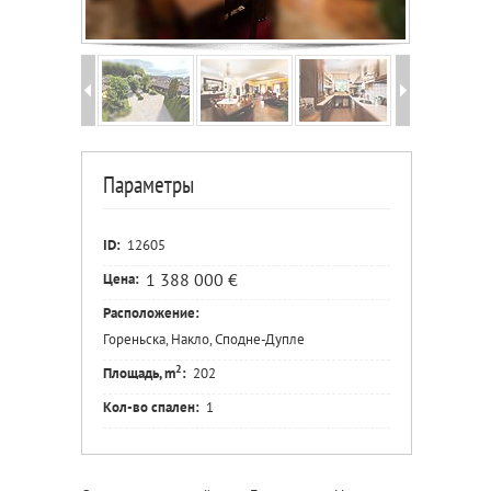
Параметры
ID:
12605
1 388 000 €
Цена:
Расположение:
Гореньска, Накло, Сподне-Дупле
2
Площадь, m
:
202
Кол-во спален:
1