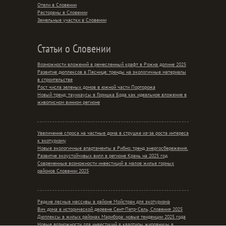
Отели в Словении
Рестораны в Словении
Земельные участки в Словении
Статьи о Словении
Возможности вложений в ремесленный крафт в Рожна долине 2025
Развитие дюплексов в Песнице: тренды на экологичные материалы
в строительстве
Рост числа зеленых домов в южной части Порторожа
Новый тренд: таунхаусы в Горишка Брда как идеальное вложение в
живописном винном регионе
Увеличение спроса на частные дома в струшке из-за роста интереса
к экотуризму
Новые экологичные апартаменты в Рибно: тренд энергосбережения.
Развитие экоустойчивых вилл в регионе Крань на 2025 год
Современные возможности инвестиций в малое жилье горных
районов Словении 2025
Редкие лесные массивы в районе Мойстран для экотуризма
Вич дома в исторической деревне Сент-Петр-Сель, Словения 2025
Дюплексы в жилых районах Марибора: новые тенденции 2025 года
Новые возможности для инвестиций в квартиры жировницы в