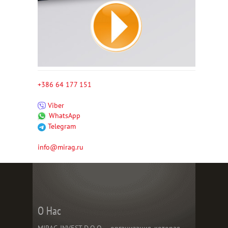
+386 64 177 151
Viber
WhatsApp
Telegram
info@mirag.ru
О Нас