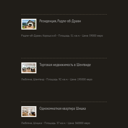
Резиденция, Радле-об-Драви
Радле-об-Драви, Корошский - Площадь 51 кв.м. - Цена 59000 евро
Торговая недвижимость в Шентвиде
Любляна, Шентвид - Площадь 92 кв.м. - Цена 195000 евро
Однокомнатная квартира Шишка
Любляна, Шишка - Площадь 37 кв.м. - Цена 360000 евро