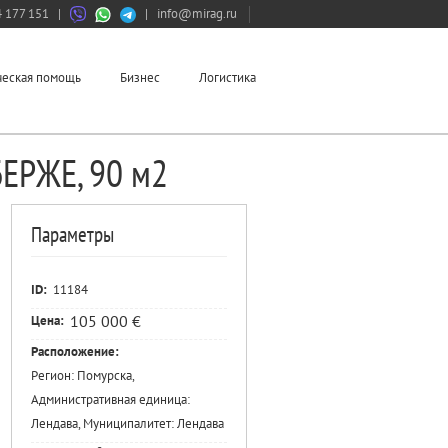
 177 151
|
|
info@mirag.ru
еская помощь
Бизнес
Логистика
БЕРЖЕ, 90 м2
Параметры
ID:
11184
105 000 €
Цена:
Расположение:
Регион: Помурска,
Административная единица:
Лендава, Муниципалитет: Лендава