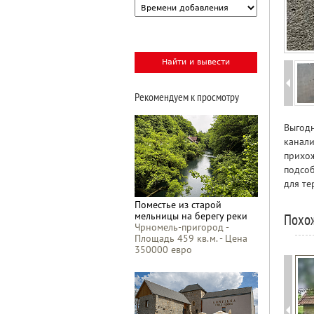
Рекомендуем к просмотру
Выгодн
канали
прихож
подсоб
для те
Поместье из старой
мельницы на берегу реки
Похо
Чрномель-пригород -
Площадь 459 кв.м. - Цена
350000 евро