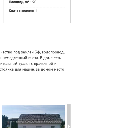
2
Площадь, m
:
90
Кол-во спален:
1
чество под землей 3ф, водопровод,
н немедленный въезд. В доме есть
нительный туалет с прачечной и
стоянка для машин, за домом место