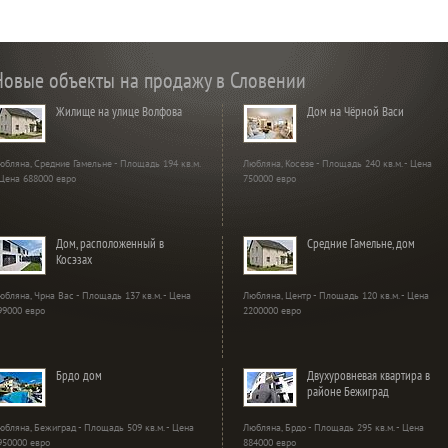
Новые объекты на продажу в Словении
Жилище на улице Волфова
Дом на Чёрной Васи
юбляна, Средние Гамельне - Площадь 194 кв.м.
Любляна, Косезе - Площадь 240 кв.м. - Цена
 Цена 688000 евро
750000 евро
Дом, расположенный в
Средние Гамельне, дом
Косэзах
юбляна, Чрна Вас - Площадь 137 кв.м. - Цена
Любляна, Центр - Площадь 120 кв.м. - Цена
99000 евро
2200000 евро
Брдо дом
Двухуровневая квартира в
районе Бежиград
юбляна, Бежиград - Площадь 509 кв.м. - Цена
Любляна, Брдо - Площадь 295 кв.м. - Цена
950000 евро
884000 евро