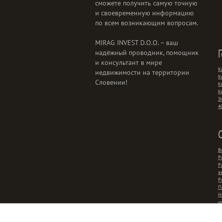
сможете получить самую точную
и своевременную информацию
по всем возникающим вопросам.
MIRAG INVEST D.O.O. – ваш
надёжный проводник, помощник
и консультант в мире
К
недвижимости на территории
К
Словении!
К
К
Э
4
В
Р
Р
э
Р
П
Н
и
р