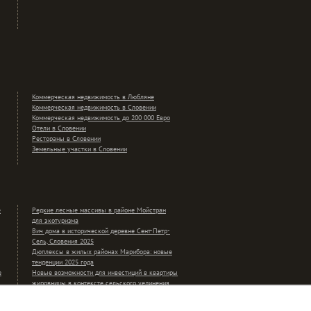
Коммерческая недвижимость в Любляне
Коммерческая недвижимость в Словении
Коммерческая недвижимость до 200 000 Евро
Отели в Словении
Рестораны в Словении
Земельные участки в Словении
е
Редкие лесные массивы в районе Мойстран
для экотуризма
Вич дома в исторической деревне Сент-Петр-
Сель, Словения 2025
Дюплексы в жилых районах Марибора: новые
тенденции 2025 года
е
Новые возможности для инвестиций в квартиры
жировницы в контексте сельского уединения