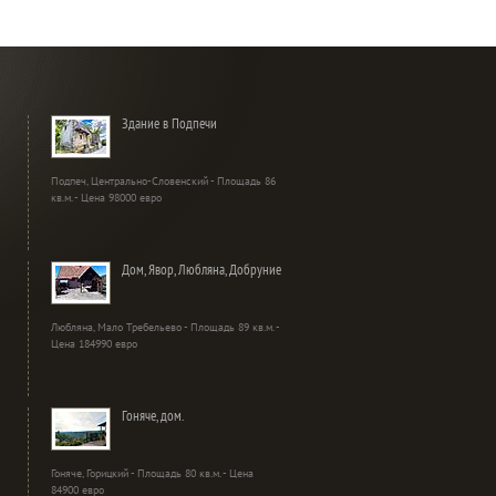
Здание в Подпечи
Подпеч, Центрально-Словенский - Площадь 86
кв.м. - Цена 98000 евро
Дом, Явор, Любляна, Добруние
Любляна, Мало Требельево - Площадь 89 кв.м. -
Цена 184990 евро
Гоняче, дом.
Гоняче, Горицкий - Площадь 80 кв.м. - Цена
84900 евро