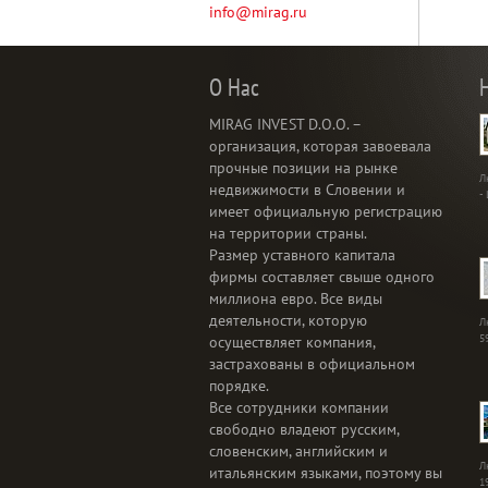
info@mirag.ru
О Нас
MIRAG INVEST D.O.O. –
организация, которая завоевала
прочные позиции на рынке
Л
недвижимости в Словении и
-
имеет официальную регистрацию
на территории страны.
Размер уставного капитала
фирмы составляет свыше одного
миллиона евро. Все виды
деятельности, которую
Л
5
осуществляет компания,
застрахованы в официальном
порядке.
Все сотрудники компании
свободно владеют русским,
словенским, английским и
Л
итальянским языками, поэтому вы
1