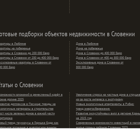
Готовые подборки объектов недвижимости в Словении
вартиры в Любляне
Дома в Любляне
вартиры на побережье
Дома на побережье
вартиры в Словении до 200 000 Евро
Дома в Словении до 400 000 Евро
вартиры в Словении от 200 до 400 000 Евро
Дома в Словении от 400 до 800 000 Евро
ксклюзивные квартиры в Словении от
Эксклюзивные дома в Словении от
00 000 Евро
800 000 Евро
Статьи о Словении
озможности вложений в ремесленный крафт в
Увеличение спроса на частные дома в струшк
ожна долине 2025
из-за роста интереса к экотуризму
азвитие дюплексов в Песнице: тренды на
Новые экологичные апартаменты в Рибно:
кологичные материалы в строительстве
тренд энергосбережения.
ост числа зеленых домов в южной части
Развитие экоустойчивых вилл в регионе Крань
орторожа
на 2025 год
овый тренд: таунхаусы в Горишка Брда как
Современные возможности инвестиций в мало
деальное вложение в живописном винном
жилье горных районов Словении 2025
егионе