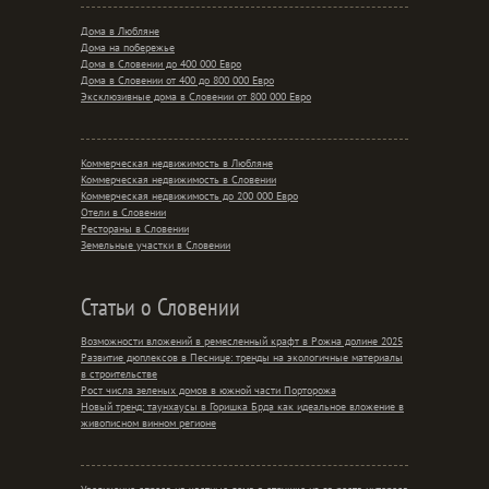
Дома в Любляне
Дома на побережье
Дома в Словении до 400 000 Евро
Дома в Словении от 400 до 800 000 Евро
Эксклюзивные дома в Словении от 800 000 Евро
Коммерческая недвижимость в Любляне
Коммерческая недвижимость в Словении
Коммерческая недвижимость до 200 000 Евро
Отели в Словении
Рестораны в Словении
Земельные участки в Словении
Статьи о Словении
Возможности вложений в ремесленный крафт в Рожна долине 2025
Развитие дюплексов в Песнице: тренды на экологичные материалы
в строительстве
Рост числа зеленых домов в южной части Порторожа
Новый тренд: таунхаусы в Горишка Брда как идеальное вложение в
живописном винном регионе