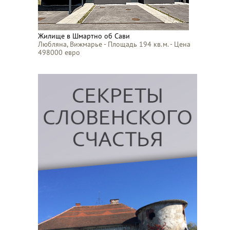
Жилище в Шмартно об Сави
Любляна, Вижмарье - Площадь 194 кв.м. - Цена
498000 евро