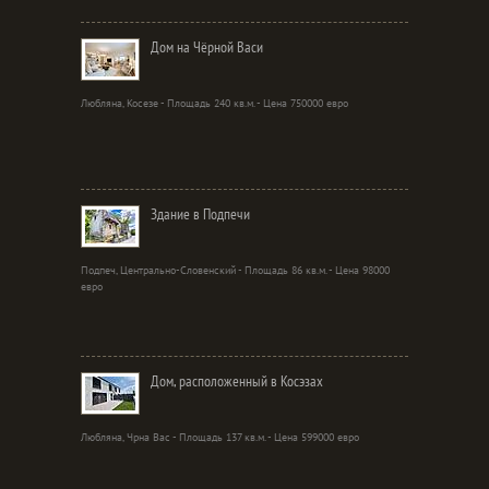
Дом на Чёрной Васи
Любляна, Косезе - Площадь 240 кв.м. - Цена 750000 евро
Здание в Подпечи
Подпеч, Центрально-Словенский - Площадь 86 кв.м. - Цена 98000
евро
Дом, расположенный в Косэзах
Любляна, Чрна Вас - Площадь 137 кв.м. - Цена 599000 евро