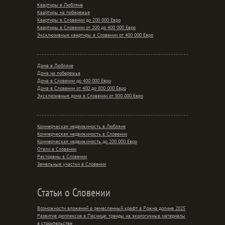
Квартиры в Любляне
Квартиры на побережье
Квартиры в Словении до 200 000 Евро
Квартиры в Словении от 200 до 400 000 Евро
Эксклюзивные квартиры в Словении от 400 000 Евро
Дома в Любляне
Дома на побережье
Дома в Словении до 400 000 Евро
Дома в Словении от 400 до 800 000 Евро
Эксклюзивные дома в Словении от 800 000 Евро
Коммерческая недвижимость в Любляне
Коммерческая недвижимость в Словении
Коммерческая недвижимость до 200 000 Евро
Отели в Словении
Рестораны в Словении
Земельные участки в Словении
Статьи о Словении
Возможности вложений в ремесленный крафт в Рожна долине 2025
Развитие дюплексов в Песнице: тренды на экологичные материалы
в строительстве