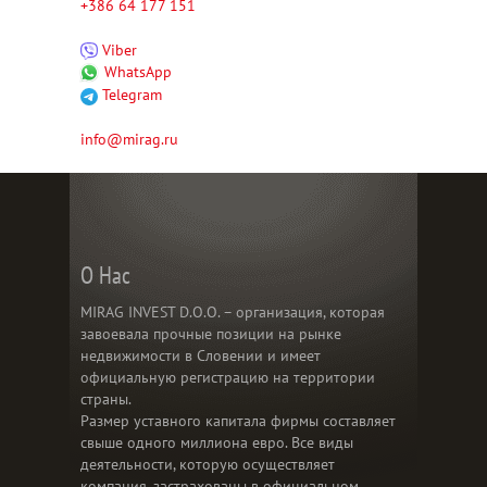
+386 64 177 151
Viber
WhatsApp
Telegram
info@mirag.ru
О Нас
MIRAG INVEST D.O.O. – организация, которая
завоевала прочные позиции на рынке
недвижимости в Словении и имеет
официальную регистрацию на территории
страны.
Размер уставного капитала фирмы составляет
свыше одного миллиона евро. Все виды
деятельности, которую осуществляет
компания, застрахованы в официальном