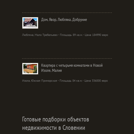
Дом, Явор, Любляна, Добруние
Любляна, Мало Требельево - Площадь 89 кв.м. - Цена 184990 евро
Квартира с четырьмя комнатами в Новой
Изоле, Малия
Изола, Южная Приморская - Площадь 84 кв.м. - Цена 336000 евро
Готовые подборки объектов
недвижимости в Словении