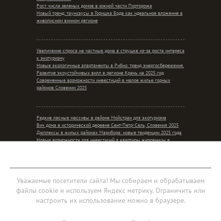
Рост числа зеленых домов в южной части Порторожа
Новый тренд: таунхаусы в Горишка Брда как идеальное вложение в
живописном винном регионе
Увеличение спроса на частные дома в струшке из-за роста интереса
к экотуризму
Новые экологичные апартаменты в Рибно: тренд энергосбережения.
Развитие экоустойчивых вилл в регионе Крань на 2025 год
Современные возможности инвестиций в малое жилье горных
районов Словении 2025
Редкие лесные массивы в районе Мойстран для экотуризма
Вич дома в исторической деревне Сент-Петр-Сель, Словения 2025
Дюплексы в жилых районах Марибора: новые тенденции 2025 года
Новые возможности для инвестиций в квартиры жировницы в
контексте сельского уединения
Мобильная версия
Уважаемые посетители сайта! Мы собираем и обрабатываем
файлы cookie и используем Яндекс метрику. Ограничить или
Соглашение об обработке персональных данных
настроить их использование можно в браузере.