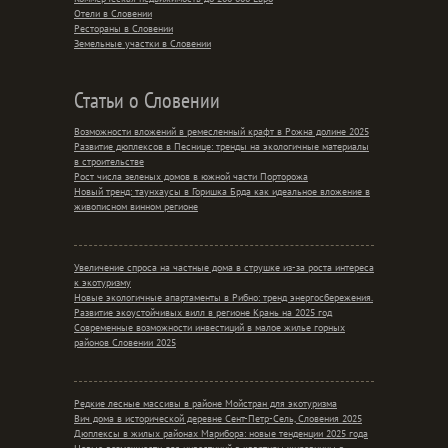
Отели в Словении
Рестораны в Словении
Земельные участки в Словении
Статьи о Словении
Возможности вложений в ремесленный крафт в Рожна долине 2025
Развитие дюплексов в Песнице: тренды на экологичные материалы
в строительстве
Рост числа зеленых домов в южной части Порторожа
Новый тренд: таунхаусы в Горишка Брда как идеальное вложение в
живописном винном регионе
Увеличение спроса на частные дома в струшке из-за роста интереса
к экотуризму
Новые экологичные апартаменты в Рибно: тренд энергосбережения.
Развитие экоустойчивых вилл в регионе Крань на 2025 год
Современные возможности инвестиций в малое жилье горных
районов Словении 2025
Редкие лесные массивы в районе Мойстран для экотуризма
Вич дома в исторической деревне Сент-Петр-Сель, Словения 2025
Дюплексы в жилых районах Марибора: новые тенденции 2025 года