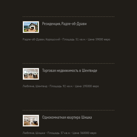
Резиденция, Радле-об-Драви
Радле-об-Драви, Корошский - Площадь 51 кв.м. - Цена 59000 евро
Торговая недвижимость в Шентвиде
Любляна, Шентвид - Площадь 92 кв.м. - Цена 195000 евро
Однокомнатная квартира Шишка
Любляна, Шишка - Площадь 37 кв.м. - Цена 360000 евро