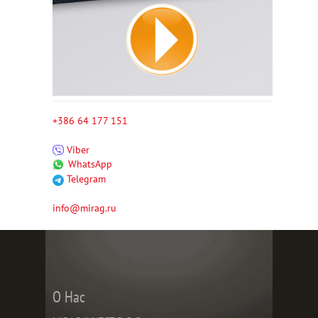
+386 64 177 151
Viber
WhatsApp
Telegram
info@mirag.ru
О Нас