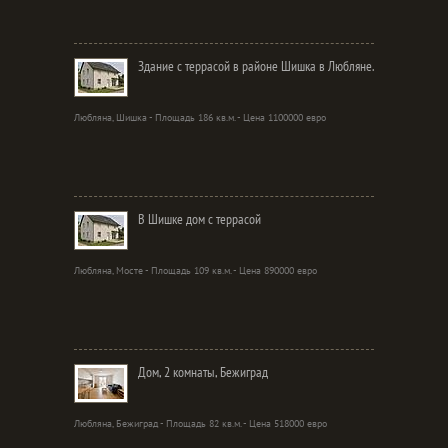
Здание с террасой в районе Шишка в Любляне.
Любляна, Шишка - Площадь 186 кв.м. - Цена 1100000 евро
В Шишке дом с террасой
Любляна, Мосте - Площадь 109 кв.м. - Цена 890000 евро
Дом, 2 комнаты, Бежиград
Любляна, Бежиград - Площадь 82 кв.м. - Цена 518000 евро