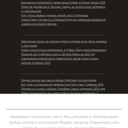
Возможности вложений в ремесленный крафт в Рожна долине 2025
Развитие дюплексов в Песнице: тренды на экологичные материалы
в строительстве
Рост числа зеленых домов в южной части Порторожа
Новый тренд: таунхаусы в Горишка Брда как идеальное вложение в
живописном винном регионе
Увеличение спроса на частные дома в струшке из-за роста интереса
к экотуризму
Новые экологичные апартаменты в Рибно: тренд энергосбережения.
Развитие экоустойчивых вилл в регионе Крань на 2025 год
Современные возможности инвестиций в малое жилье горных
районов Словении 2025
Редкие лесные массивы в районе Мойстран для экотуризма
Вич дома в исторической деревне Сент-Петр-Сель, Словения 2025
Дюплексы в жилых районах Марибора: новые тенденции 2025 года
Новые возможности для инвестиций в квартиры жировницы в
контексте сельского уединения
Мобильная версия
Уважаемые посетители сайта! Мы собираем и обрабатываем
файлы cookie и используем Яндекс метрику. Ограничить или
Соглашение об обработке персональных данных