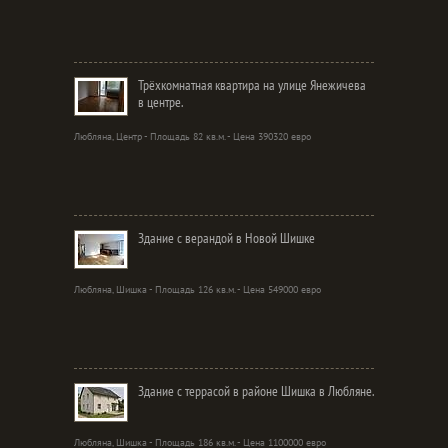
Трёхкомнатная квартира на улице Янежичева
в центре.
Любляна, Центр - Площадь 82 кв.м. - Цена 390320 евро
Здание с верандой в Новой Шишке
Любляна, Шишка - Площадь 126 кв.м. - Цена 549000 евро
Здание с террасой в районе Шишка в Любляне.
Любляна, Шишка - Площадь 186 кв.м. - Цена 1100000 евро