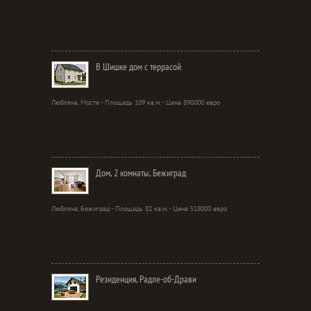
В Шишке дом с террасой
Любляна, Мосте - Площадь 109 кв.м. - Цена 890000 евро
Дом, 2 комнаты, Бежиград
Любляна, Бежиград - Площадь 82 кв.м. - Цена 518000 евро
Резиденция, Радле-об-Драви