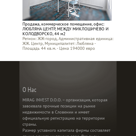
Продажа, коммерческое помещение, офис:
ЛЮБЛЯНА ЦЕНТР, МЕЖДУ МИКЛОШИЧЕВО И
КОЛОДВОРСКО, 44 м2
Регион: ЖЖ-город, Административная единица:
ЖЖ. Центр, Муниципалитет: Любляна -
Площадь 44 кв.м. - Цена 194000 евро
О Нас
MIRAG INVEST D.O.O. – организация, которая
завоевала прочные позиции на рынке
недвижимости в Словении и имеет
официальную регистрацию на территории
страны.
Размер уставного капитала фирмы составляет