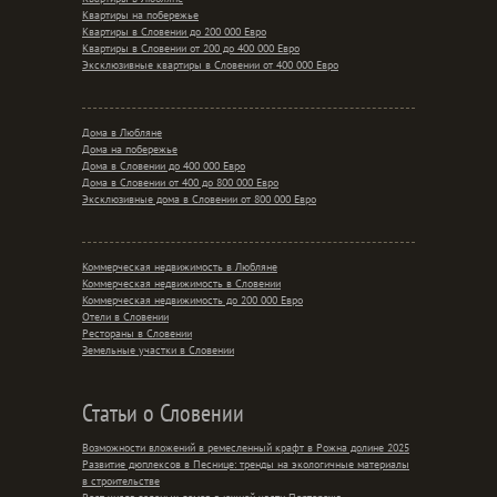
Квартиры на побережье
Квартиры в Словении до 200 000 Евро
Квартиры в Словении от 200 до 400 000 Евро
Эксклюзивные квартиры в Словении от 400 000 Евро
Дома в Любляне
Дома на побережье
Дома в Словении до 400 000 Евро
Дома в Словении от 400 до 800 000 Евро
Эксклюзивные дома в Словении от 800 000 Евро
Коммерческая недвижимость в Любляне
Коммерческая недвижимость в Словении
Коммерческая недвижимость до 200 000 Евро
Отели в Словении
Рестораны в Словении
Земельные участки в Словении
Статьи о Словении
Возможности вложений в ремесленный крафт в Рожна долине 2025
Развитие дюплексов в Песнице: тренды на экологичные материалы
в строительстве