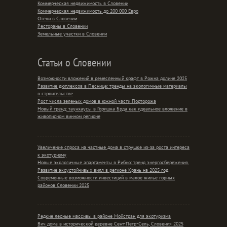
Коммерческая недвижимость в Словении
Коммерческая недвижимость до 200 000 Евро
Отели в Словении
Рестораны в Словении
Земельные участки в Словении
Статьи о Словении
Возможности вложений в ремесленный крафт в Рожна долине 2025
Развитие дюплексов в Песнице: тренды на экологичные материалы
в строительстве
Рост числа зеленых домов в южной части Порторожа
Новый тренд: таунхаусы в Горишка Брда как идеальное вложение в
живописном винном регионе
Увеличение спроса на частные дома в струшке из-за роста интереса
к экотуризму
Новые экологичные апартаменты в Рибно: тренд энергосбережения.
Развитие экоустойчивых вилл в регионе Крань на 2025 год
Современные возможности инвестиций в малое жилье горных
районов Словении 2025
Редкие лесные массивы в районе Мойстран для экотуризма
Вич дома в исторической деревне Сент-Петр-Сель, Словения 2025