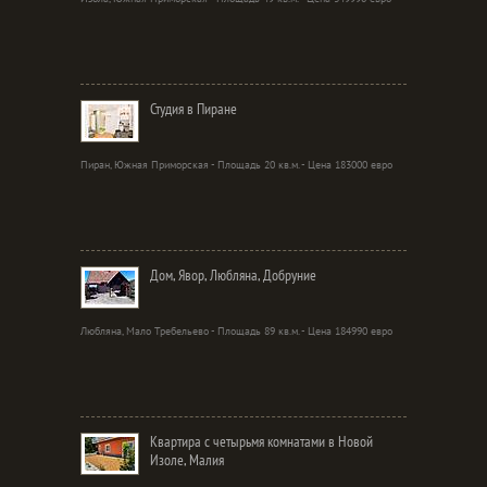
Студия в Пиране
Пиран, Южная Приморская - Площадь 20 кв.м. - Цена 183000 евро
Дом, Явор, Любляна, Добруние
Любляна, Мало Требельево - Площадь 89 кв.м. - Цена 184990 евро
Квартира с четырьмя комнатами в Новой
Изоле, Малия