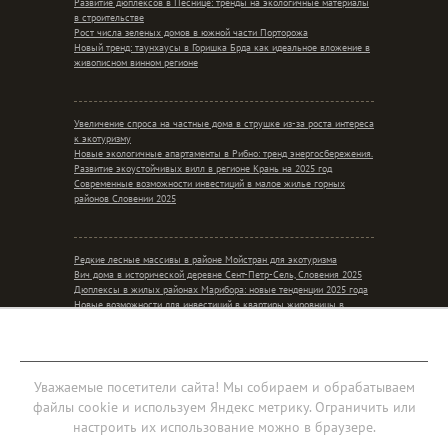
Развитие дюплексов в Песнице: тренды на экологичные материалы
в строительстве
Рост числа зеленых домов в южной части Порторожа
Новый тренд: таунхаусы в Горишка Брда как идеальное вложение в
живописном винном регионе
Увеличение спроса на частные дома в струшке из-за роста интереса
к экотуризму
Новые экологичные апартаменты в Рибно: тренд энергосбережения.
Развитие экоустойчивых вилл в регионе Крань на 2025 год
Современные возможности инвестиций в малое жилье горных
районов Словении 2025
Редкие лесные массивы в районе Мойстран для экотуризма
Вич дома в исторической деревне Сент-Петр-Сель, Словения 2025
Дюплексы в жилых районах Марибора: новые тенденции 2025 года
Новые возможности для инвестиций в квартиры жировницы в
контексте сельского уединения
Мобильная версия
Уважаемые посетители сайта! Мы собираем и обрабатываем
файлы cookie и используем Яндекс метрику. Ограничить или
Соглашение об обработке персональных данных
настроить их использование можно в браузере.