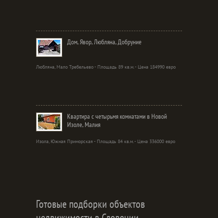
Дом, Явор, Любляна, Добруние
Любляна, Мало Требельево - Площадь 89 кв.м. - Цена 184990 евро
Квартира с четырьмя комнатами в Новой
Изоле, Малия
Изола, Южная Приморская - Площадь 84 кв.м. - Цена 336000 евро
Готовые подборки объектов
недвижимости в Словении