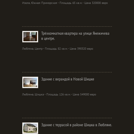
Изола, Южная Приморская - Площадь 65 кв.м. - Цена 320000 евро
Трёхкомнатная квартира на улице Янежичева
в центре.
Любляна, Центр - Площадь 82 кв.м. - Цена 390320 евро
Здание с верандой в Новой Шишке
Любляна, Шишка - Площадь 126 кв.м. - Цена 549000 евро
Здание с террасой в районе Шишка в Любляне.