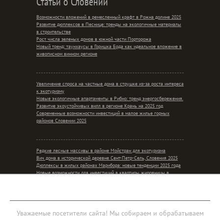
Статьи о Словении
Возможности вложений в ремесленный крафт в Рожна долине 2025
Развитие дюплексов в Песнице: тренды на экологичные материалы
в строительстве
Рост числа зеленых домов в южной части Порторожа
Новый тренд: таунхаусы в Горишка Брда как идеальное вложение в
живописном винном регионе
Увеличение спроса на частные дома в струшке из-за роста интереса
к экотуризму
Новые экологичные апартаменты в Рибно: тренд энергосбережения.
Развитие экоустойчивых вилл в регионе Крань на 2025 год
Современные возможности инвестиций в малое жилье горных
районов Словении 2025
Редкие лесные массивы в районе Мойстран для экотуризма
Вич дома в исторической деревне Сент-Петр-Сель, Словения 2025
Дюплексы в жилых районах Марибора: новые тенденции 2025 года
Новые возможности для инвестиций в квартиры жировницы в
контексте сельского уединения
Мобильная версия
Уважаемые посетители сайта! Мы собираем и обрабатываем