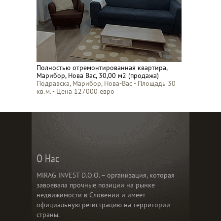
Полностью отремонтированная квартира,
Марибор, Нова Вас, 30,00 м2 (продажа)
Подравска, Марибор, Нова-Вас - Площадь 30
кв.м. - Цена 127000 евро
О Нас
MIRAG INVEST D.O.O. – организация, которая
завоевала прочные позиции на рынке
недвижимости в Словении и имеет
официальную регистрацию на территории
страны.