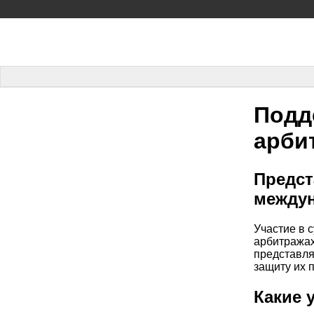
Подд
арби
Предст
междун
Участие в 
арбитражах
представля
защиту их 
Какие 