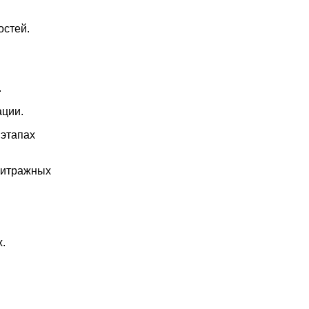
остей.
.
ации.
 этапах
битражных
.