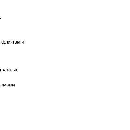
.
онфликтам и
итражные
нормами