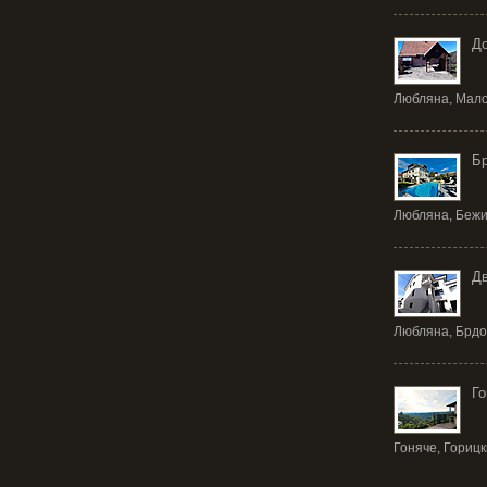
До
Любляна, Мало
Б
Любляна, Бежиг
Дв
Любляна, Брдо 
Го
Гоняче, Горицк