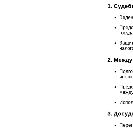
1. Судеб
Веден
Предс
госуд
Защит
налог
2. Межд
Подго
инсти
Предс
между
Испол
3. Досуд
Перег