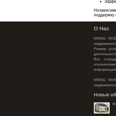
Эффек
Независимо
поддержку 
О Нас
MIRAG INVE
недвижимост
Размер уст
деятельност
Все сотруд
итальянски
информацию
MIRAG INVE
недвижимост
Новые об
Ж