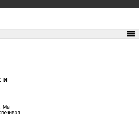
 и
я. Мы
спечивая