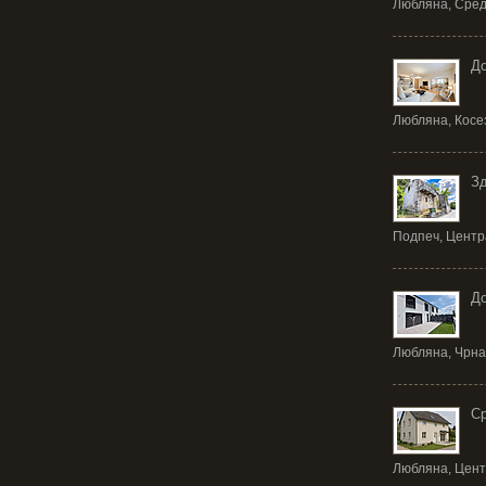
Любляна, Сред
До
Любляна, Косез
Зд
Подпеч, Центр
До
Любляна, Чрна 
Ср
Любляна, Центр