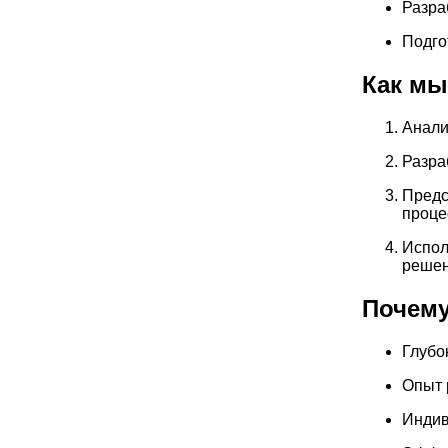
Разра
Подго
Как мы
Анали
Разра
Предс
проце
Испол
решен
Почему
Глубо
Опыт 
Индив