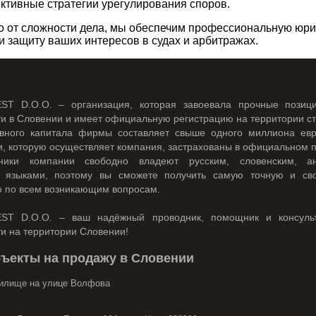
тивные стратегии урегулирования споров.
 от сложности дела, мы обеспечим профессиональную юр
и защиту ваших интересов в судах и арбитражах.
ST D.O.O. – организация, которая завоевала прочные позиц
и в Словении и имеет официальную регистрацию на территории с
авного капитала фирмы составляет свыше одного миллиона евр
и, которую осуществляет компания, застрахованы в официальном п
ники компании свободно владеют русским, словенским, а
м языками, поэтому вы сможете получить самую точную и св
 по всем возникающим вопросам.
ST D.O.O. – ваш надёжный проводник, помощник и консуль
и на территории Словении!
ъекты на продажу в Словении
илище на улице Волфова