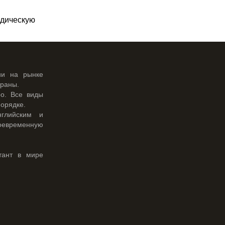
идическую
ии на рынке
траны.
о. Все виды
орядке.
нглийским и
оевременную
тант в мире