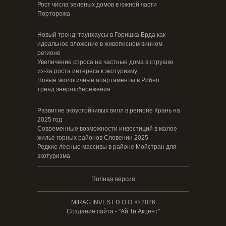
Рост числа зеленых домов в южной части
Порторожа
Новый тренд: таунхаусы в Горишка Брда как
идеальное вложение в живописном винном
регионе
Увеличение спроса на частные дома в струшке
из-за роста интереса к экотуризму
Новые экологичные апартаменты в Рибно:
тренд энергосбережения.
Развитие экоустойчивых вилл в регионе Крань на
2025 год
Современные возможности инвестиций в малое
жилье горных районов Словении 2025
Редкие лесные массивы в районе Мойстран для
экотуризма
Полная версия
MIRAG INVEST D.O.O. © 2026
Создание сайта - "Ай Ти Акцент"